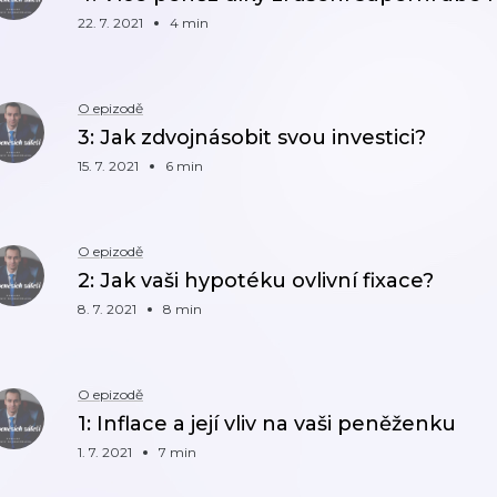
22. 7. 2021
4 min
O epizodě
3: Jak zdvojnásobit svou investici?
15. 7. 2021
6 min
O epizodě
2: Jak vaši hypotéku ovlivní fixace?
8. 7. 2021
8 min
O epizodě
1: Inflace a její vliv na vaši peněženku
1. 7. 2021
7 min