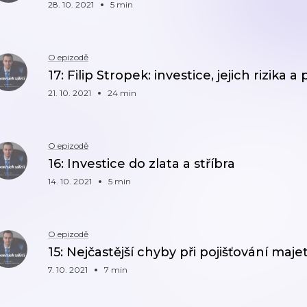
28. 10. 2021
5 min
O epizodě
17: Filip Stropek: investice, jejich rizika a p
21. 10. 2021
24 min
O epizodě
16: Investice do zlata a stříbra
14. 10. 2021
5 min
O epizodě
15: Nejčastější chyby při pojišťování maje
7. 10. 2021
7 min