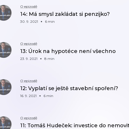
O epizodě
14: Má smysl zakládat si penzijko?
30. 9. 2021
6 min
O epizodě
13: Úrok na hypotéce není všechno
23. 9. 2021
8 min
O epizodě
12: Vyplatí se ještě stavební spoření?
16. 9. 2021
6 min
O epizodě
11: Tomáš Hudeček: investice do nemovit