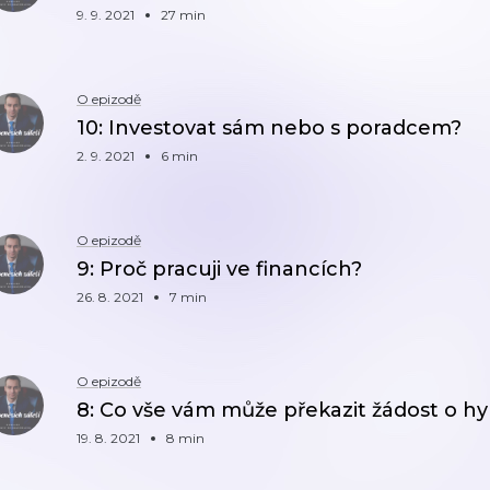
9. 9. 2021
27 min
O epizodě
10: Investovat sám nebo s poradcem?
2. 9. 2021
6 min
O epizodě
9: Proč pracuji ve financích?
26. 8. 2021
7 min
O epizodě
8: Co vše vám může překazit žádost o h
19. 8. 2021
8 min