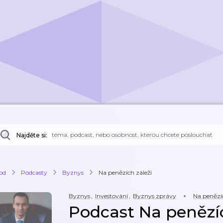
Najděte si:
od
Podcasty
Byznys
Na penězích záleží
Byznys
,
Investování
,
Byznys zprávy
Na penězíc
Podcast Na penězíc