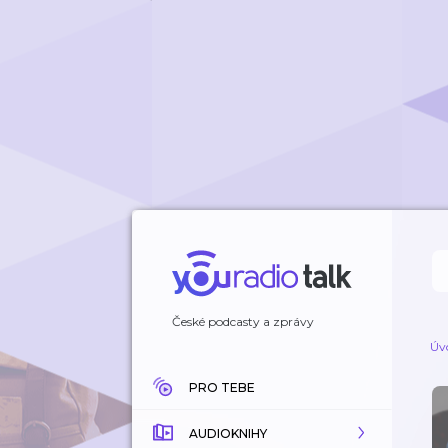
České podcasty a zprávy
Úv
PRO TEBE
AUDIOKNIHY