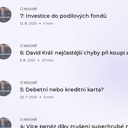
O epizodě
7: Investice do podílových fondů
12. 8. 2021
9 min
O epizodě
6: David Král: nejčastější chyby při koupi
5. 8. 2021
27 min
O epizodě
5: Debetní nebo kreditní karta?
29. 7. 2021
6 min
O epizodě
4: Více peněz díky zrušení superhrubé