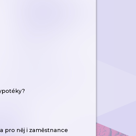
hypotéky?
da pro něj i zaměstnance