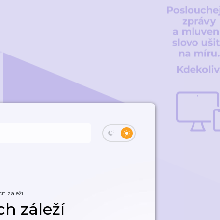
h záleží
h záleží