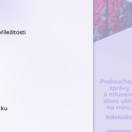
říležitosti
tku