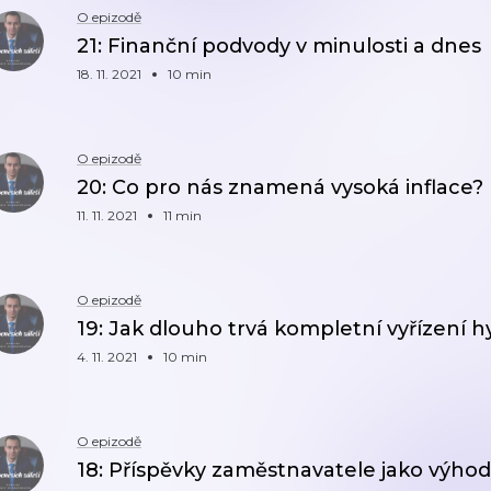
O epizodě
21: Finanční podvody v minulosti a dnes
18. 11. 2021
10 min
O epizodě
20: Co pro nás znamená vysoká inflace?
11. 11. 2021
11 min
O epizodě
19: Jak dlouho trvá kompletní vyřízení 
4. 11. 2021
10 min
O epizodě
18: Příspěvky zaměstnavatele jako výho