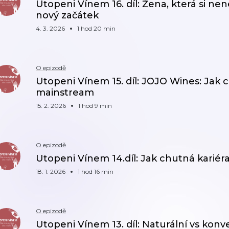
Utopeni Vínem 16. díl: Žena, která si nen
nový začátek
4. 3. 2026
1 hod 20 min
O epizodě
Utopeni Vínem 15. díl: JOJO Wines: Jak
mainstream
15. 2. 2026
1 hod 9 min
O epizodě
Utopeni Vínem 14.díl: Jak chutná kariéra
18. 1. 2026
1 hod 16 min
O epizodě
Utopeni Vínem 13. díl: Naturální vs kon