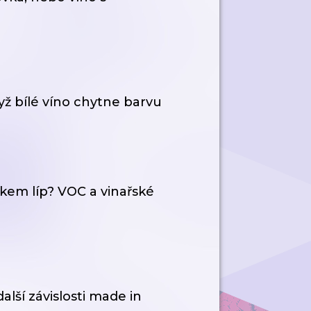
yž bílé víno chytne barvu
tkem líp? VOC a vinařské
další závislosti made in