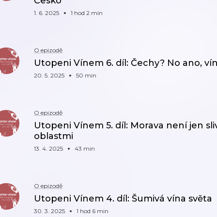
Česko
1. 6. 2025
1 hod 2 min
O epizodě
Utopeni Vínem 6. díl: Čechy? No ano, vín
20. 5. 2025
50 min
O epizodě
Utopeni Vínem 5. díl: Morava není jen sli
oblastmi
13. 4. 2025
43 min
O epizodě
Utopeni Vínem 4. díl: Šumivá vína světa
30. 3. 2025
1 hod 6 min