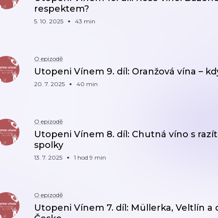
respektem?
5. 10. 2025
43 min
O epizodě
Utopeni Vínem 9. díl: Oranžová vína – kd
20. 7. 2025
40 min
O epizodě
Utopeni Vínem 8. díl: Chutná víno s razí
spolky
13. 7. 2025
1 hod 9 min
O epizodě
Utopeni Vínem 7. díl: Müllerka, Veltlín a 