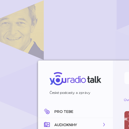
České podcasty a zprávy
Úv
PRO TEBE
AUDIOKNIHY