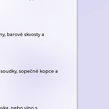
ny, barové skvosty a
— soudky, sopečné kopce a
ovka, nebo víno s