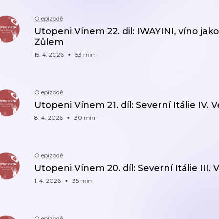
O epizodě
Utopeni Vínem 22. dil: IWAYINI, víno jak
Zůlem
15. 4. 2026
53 min
O epizodě
Utopeni Vínem 21. díl: Severní Itálie IV. 
8. 4. 2026
30 min
O epizodě
Utopeni Vínem 20. díl: Severní Itálie III
1. 4. 2026
35 min
O epizodě