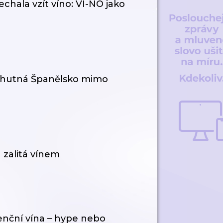
echala vzít víno: VI-NO jako
 chutná Španělsko mimo
 zalitá vínem
venční vína – hype nebo