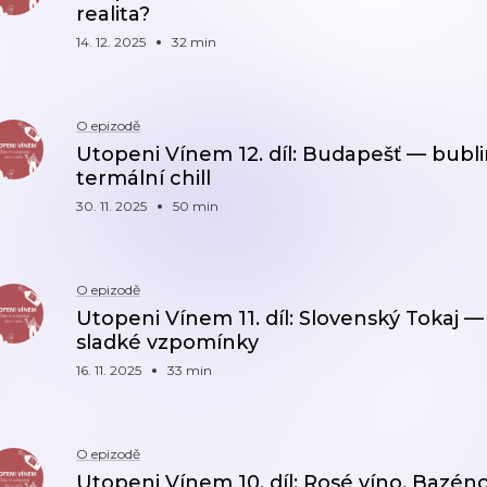
realita?
14. 12. 2025
32 min
O epizodě
Utopeni Vínem 12. díl: Budapešť — bubli
termální chill
30. 11. 2025
50 min
O epizodě
Utopeni Vínem 11. díl: Slovenský Tokaj 
sladké vzpomínky
16. 11. 2025
33 min
O epizodě
Utopeni Vínem 10. díl: Rosé víno. Bazén