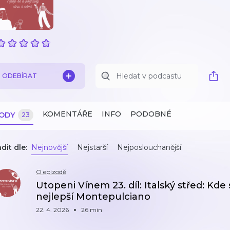
ODEBÍRAT
KOMENTÁŘE
INFO
PODOBNÉ
ZODY
23
dit dle:
Nejnovější
Nejstarší
Nejposlouchanější
O epizodě
Utopeni Vínem 23. díl: Italský střed: Kde 
nejlepší Montepulciano
22. 4. 2026
26 min