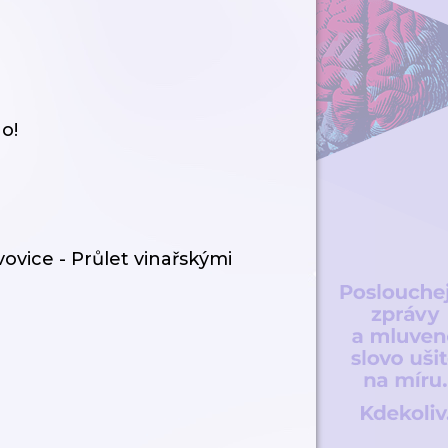
o!
vovice - Průlet vinařskými