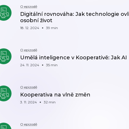
O epizodě
Digitální rovnováha: Jak technologie ovl
osobní život
18. 12. 2024
39 min
O epizodě
Umělá inteligence v Kooperativě: Jak AI
24. 11. 2024
35 min
O epizodě
Kooperativa na vlně změn
3. 11. 2024
32 min
O epizodě