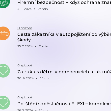
Firemní bezpečnost – když ochrana zna
4. 9. 2024
27 min
O epizodě
Cesta zákazníka v autopojištění od výběr
škody
25. 7. 2024
31 min
O epizodě
Za ruku s dětmi v nemocnicích a jak m
30. 6. 2024
30 min
O epizodě
Pojištění soběstačnosti FLEXI – komplexn
26. 5. 2024
28 min