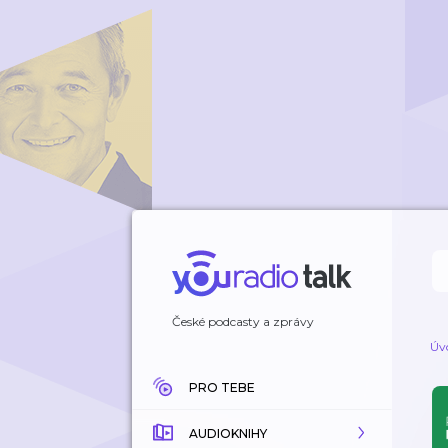
České podcasty a zprávy
Úv
PRO TEBE
AUDIOKNIHY