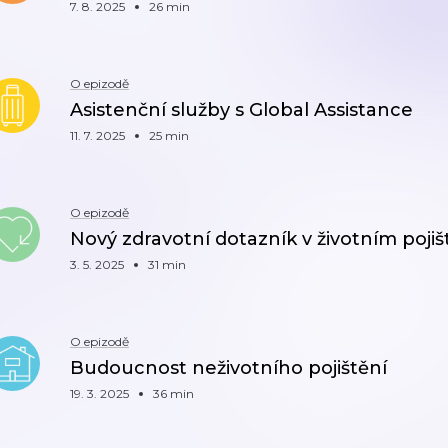
7. 8. 2025
26 min
O epizodě
Asistenční služby s Global Assistance
11. 7. 2025
25 min
O epizodě
Nový zdravotní dotazník v životním pojiš
3. 5. 2025
31 min
O epizodě
Budoucnost neživotního pojištění
19. 3. 2025
36 min