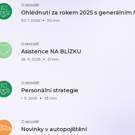
O epizodě
Ohlédnutí za rokem 2025 s generálním 
30. 1. 2026
30 min
O epizodě
Asistence NA BLÍZKU
28. 11. 2025
21 min
O epizodě
Personální strategie
1. 11. 2025
33 min
O epizodě
Novinky v autopojištění