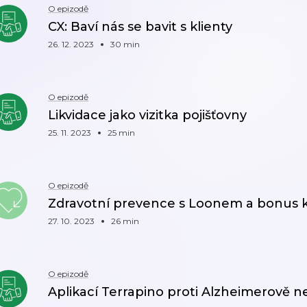
O epizodě
CX: Baví nás se bavit s klienty
26. 12. 2023
30 min
O epizodě
Likvidace jako vizitka pojišťovny
25. 11. 2023
25 min
O epizodě
Zdravotní prevence s Loonem a bonus k
27. 10. 2023
26 min
O epizodě
Aplikací Terrapino proti Alzheimerově 