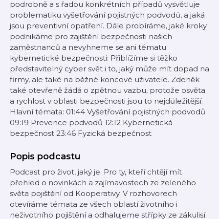
podrobně a s řadou konkrétních případů vysvětluje
problematiku vyšetřování pojistných podvodů, a jaká
jsou preventivní opatření. Dále probíráme, jaké kroky
podnikáme pro zajištění bezpečnosti našich
zaměstnanců a nevyhneme se ani tématu
kybernetické bezpečnosti: Přiblížíme si těžko
představitelný cyber svět i to, jaký může mít dopad na
firmy, ale také na běžné koncové uživatele. Zdeněk
také otevřeně žádá o zpětnou vazbu, protože osvěta
a rychlost v oblasti bezpečnosti jsou to nejdůležitější.
Hlavní témata: 01:44 Vyšetřování pojistných podvodů
09:19 Prevence podvodů 12:12 Kybernetická
bezpečnost 23:46 Fyzická bezpečnost
Popis podcastu
Podcast pro život, jaký je. Pro ty, kteří chtějí mít
přehled o novinkách a zajímavostech ze zeleného
světa pojištění od Kooperativy. V rozhovorech
otevíráme témata ze všech oblastí životního i
neživotního pojištění a odhalujeme střípky ze zákulisí.