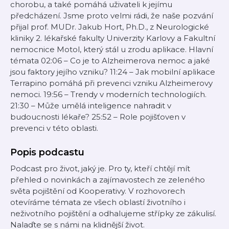
chorobu, a také pomáhá uživateli k jejímu
předcházení. Jsme proto velmi rádi, že naše pozvání
přijal prof. MUDr. Jakub Hort, Ph.D., z Neurologické
kliniky 2. lékařské fakulty Univerzity Karlovy a Fakultní
nemocnice Motol, který stál u zrodu aplikace. Hlavní
témata 02:06 – Co je to Alzheimerova nemoc a jaké
jsou faktory jejího vzniku? 11:24 – Jak mobilní aplikace
Terrapino pomáhá při prevenci vzniku Alzheimerovy
nemoci. 19:56 – Trendy v moderních technologiích.
21:30 – Může umělá inteligence nahradit v
budoucnosti lékaře? 25:52 – Role pojišťoven v
prevenci v této oblasti.
Popis podcastu
Podcast pro život, jaký je. Pro ty, kteří chtějí mít
přehled o novinkách a zajímavostech ze zeleného
světa pojištění od Kooperativy. V rozhovorech
otevíráme témata ze všech oblastí životního i
neživotního pojištění a odhalujeme střípky ze zákulisí.
Nalaďte se s námi na klidnější život.