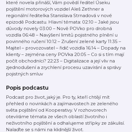
které novela přináší, Vám povědí ředitel Úseku
pojištění motorových vozidel Aleš Zethner a
regionální ředitelka Stanislava Strnadová v nové
epizodě Podcastu. Hlavní témata: 02:10 – Jaké jsou
důvody novely 03:00 – Nově POVko pro drobná
vozidla 06:48 – Navýšení limitů pojistného plnění u
povinného ručení 10:12 – Zrušení zelené karty 11:35 –
Majitel – provozovatel – řidič vozidla 16:14 – Dopady na
klienty – zejména ceny POVka 20:05 – Co si s tím mají
počít obchodníci? 22:23 – Digitalizace a její vliv na
zjednodušení a zrychlení procesu uzavírání a správy
pojistných smluv
Popis podcastu
Podcast pro život, jaký je. Pro ty, kteří chtějí mít
přehled o novinkách a zajímavostech ze zeleného
světa pojištění od Kooperativy. V rozhovorech
otevíráme témata ze všech oblastí životního i
neživotního pojištění a odhalujeme střípky ze zákulisí.
Nalaďte se s námi na klidnější život.