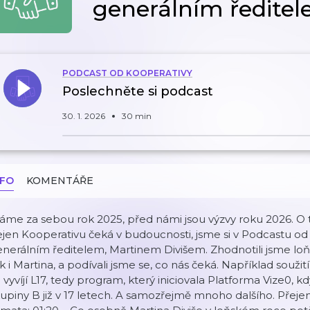
generálním ředite
PODCAST OD KOOPERATIVY
Poslechněte si podcast
30. 1. 2026
30 min
NFO
KOMENTÁŘE
me za sebou rok 2025, před námi jsou výzvy roku 2026. O t
jen Kooperativu čeká v budoucnosti, jsme si v Podcastu od 
nerálním ředitelem, Martinem Divišem. Zhodnotili jsme loň
k i Martina, a podívali jsme se, co nás čeká. Například souž
 vyvíjí L17, tedy program, který iniciovala Platforma Vize0, k
upiny B již v 17 letech. A samozřejmě mnoho dalšího. Přeje