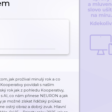
lem
om, jak prožíval minulý rok a co
Kooperativy povídali s naším
ský rok jak z pohledu Kooperativy,
ití s AI, co nám přinese NEURON a jak
dy je možné získat řidičský průkaz
me ostrý obraz a dobrý zvuk. Hlavní