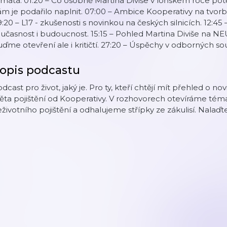
mata: 01:20 – Co osobně Martina Diviše v loňském roce potěšil
m je podařilo naplnit. 07:00 – Ambice Kooperativy na tvorb
:20 – L17 - zkušenosti s novinkou na českých silnicích. 12:4
učasnost i budoucnost. 15:15 – Pohled Martina Diviše na N
ďme otevření ale i kritičtí. 27:20 – Úspěchy v odborných so
opis podcastu
dcast pro život, jaký je. Pro ty, kteří chtějí mít přehled o
ěta pojištění od Kooperativy. V rozhovorech otevíráme témat
životního pojištění a odhalujeme střípky ze zákulisí. Nalaďte 