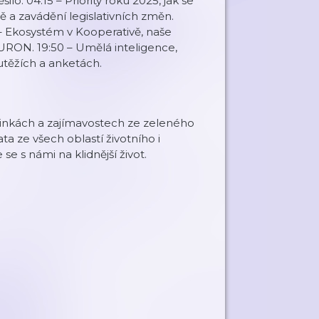
o. 04:15 – Priority roku 2025, jak se
ě a zavádění legislativních změn.
5 – Ekosystém v Kooperativě, naše
EURON. 19:50 – Umělá inteligence,
utěžích a anketách.
 novinkách a zajímavostech ze zeleného
a ze všech oblastí životního i
se s námi na klidnější život.