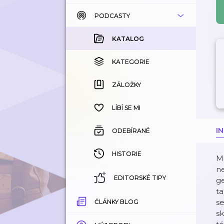
PODCASTY
KATALOG
KOUPENÉ
KATALOG
KATEGORIE
KATEGORIE
ZÁLOŽKY
ZÁLOŽKY
HISTORIE
LÍBÍ SE MI
I
ODEBÍRANÉ
HISTORIE
Má
ne
EDITORSKÉ TIPY
ge
ta
se
ČLÁNKY BLOG
sk