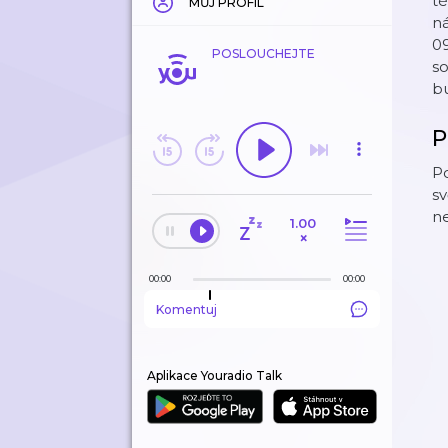
té
MŮJ PROFIL
ná
09
POSLOUCHEJTE
so
bu
P
Po
sv
ne
1.00
×
00:00
00:00
Komentuj
Aplikace Youradio Talk