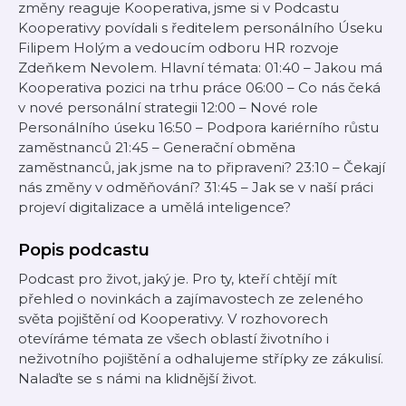
změny reaguje Kooperativa, jsme si v Podcastu
Kooperativy povídali s ředitelem personálního Úseku
Filipem Holým a vedoucím odboru HR rozvoje
Zdeňkem Nevolem. Hlavní témata: 01:40 – Jakou má
Kooperativa pozici na trhu práce 06:00 – Co nás čeká
v nové personální strategii 12:00 – Nové role
Personálního úseku 16:50 – Podpora kariérního růstu
zaměstnanců 21:45 – Generační obměna
zaměstnanců, jak jsme na to připraveni? 23:10 – Čekají
nás změny v odměňování? 31:45 – Jak se v naší práci
projeví digitalizace a umělá inteligence?
Popis podcastu
Podcast pro život, jaký je. Pro ty, kteří chtějí mít
přehled o novinkách a zajímavostech ze zeleného
světa pojištění od Kooperativy. V rozhovorech
otevíráme témata ze všech oblastí životního i
neživotního pojištění a odhalujeme střípky ze zákulisí.
Nalaďte se s námi na klidnější život.