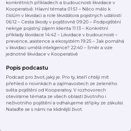
konkrétních příkladech a budoucnosti likvidace v
Kooperativě. Hlavní témata 01:51 – Něco málo k
číslům v likvidaci a role likvidátora pojistných událostí
06:12 – Cesta škody v pojišťovně 09:20 – Podpojištění
nekryje pojistný zájem klienta 11:13 – Konkrétní
příklady likvidace 14:42 – Likvidace v budoucnosti –
prevence, asistence a ekosystém 19:25 – Jak pomáhá
v likvidaci umělá inteligence? 22:40 – Směr a vize
jednotné likvidace v Kooperativě
Popis podcastu
Podcast pro život, jaký je. Pro ty, kteří chtějí mít
přehled o novinkách a zajímavostech ze zeleného
světa pojištění od Kooperativy. V rozhovorech
otevíráme témata ze všech oblastí životního i
neživotního pojištění a odhalujeme střípky ze zákulisí.
Nalaďte se s námi na klidnější život.