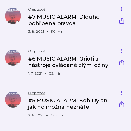
O epizodě
#7 MUSIC ALARM: Dlouho
pohřbená pravda
3. 8. 2021
30 min
O epizodě
#6 MUSIC ALARM: Grioti a
nástroje ovládané zlými džiny
1. 7. 2021
32 min
O epizodě
#5 MUSIC ALARM: Bob Dylan,
jak ho možná neznáte
2. 6. 2021
34 min