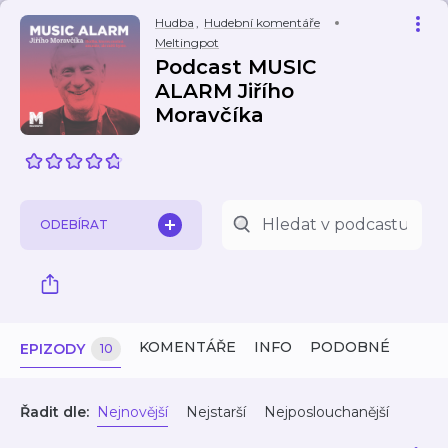
Hudba
,
Hudební komentáře
Meltingpot
Podcast MUSIC
ALARM Jiřího
Moravčíka
ODEBÍRAT
KOMENTÁŘE
INFO
PODOBNÉ
EPIZODY
10
Řadit dle:
Nejnovější
Nejstarší
Nejposlouchanější