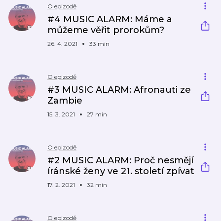
O epizodě
#4 MUSIC ALARM: Máme a
můžeme věřit prorokům?
26. 4. 2021
33 min
O epizodě
#3 MUSIC ALARM: Afronauti ze
Zambie
15. 3. 2021
27 min
O epizodě
#2 MUSIC ALARM: Proč nesmějí
íránské ženy ve 21. století zpívat
17. 2. 2021
32 min
O epizodě