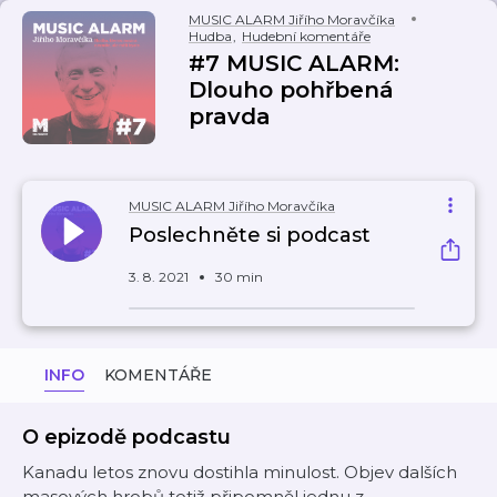
MUSIC ALARM Jiřího Moravčíka
Hudba
,
Hudební komentáře
#7 MUSIC ALARM:
Dlouho pohřbená
pravda
MUSIC ALARM Jiřího Moravčíka
Poslechněte si podcast
3. 8. 2021
30 min
INFO
KOMENTÁŘE
O epizodě podcastu
Kanadu letos znovu dostihla minulost. Objev dalších
masových hrobů totiž připomněl jednu z