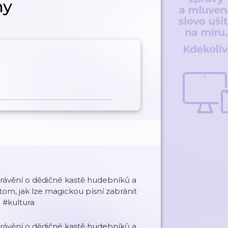
ny
rávění o dědičné kastě hudebníků a
o tom, jak lze magickou písní zabránit
 #kultura
rávění o dědičné kastě hudebníků a