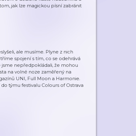
o tom, jak lze magickou písní zabránit
lyšeli, ale musíme. Plyne z nich
tříme spojení s tím, co se odehrává
ože jsme nepředpokládali, že mohou
cista na volné noze zaměřený na
agazínů UNI, Full Moon a Harmonie.
o týmu festivalu Colours of Ostrava