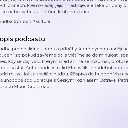
ých džinech, kteří ovládají jejich nástroje, ale také příběhy 
lce nebo svrhnout z trůnu krutého vládce.
hudba #příběh #kultura
opis podcastu
dba pro neklidnou dobu a příběhy, které bychom raději nes
učení, že pokud zavřeme oči a vrátíme se do minulosti, spa
es, kdy se dějí věci, kterým snad ani nelze rozumět, prot
bec nastat. Autor podcastu Jiří Moravčík je hudební publi
rld music, folk a tradiční hudbu. Přispívá do hudebních m
ouhodobě spolupracuje s Českým rozhlasem Ostrava. Patří d
Czech Music Crossroads.