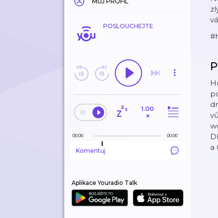
MŮJ PROFIL
zl
vá
POSLOUCHEJTE
#
P
Hu
po
dn
1.00
vů
×
wo
Dl
00:00
00:00
a 
Komentuj
Aplikace Youradio Talk