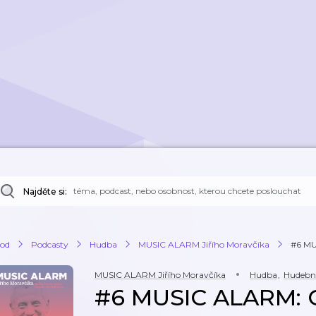
Najděte si:
od
Podcasty
Hudba
MUSIC ALARM Jiřího Moravčíka
#6 MUS
MUSIC ALARM Jiřího Moravčíka
Hudba
,
Hudebn
#6 MUSIC ALARM: Gr