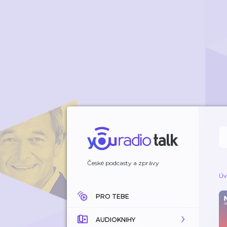
České podcasty a zprávy
Úv
PRO TEBE
AUDIOKNIHY