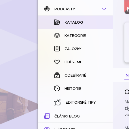
PODCASTY
KATALOG
KOUPENÉ
KATALOG
KATEGORIE
KATEGORIE
ZÁLOŽKY
ZÁLOŽKY
HISTORIE
LÍBÍ SE MI
I
ODEBÍRANÉ
HISTORIE
O
Ne
EDITORSKÉ TIPY
zl
vá
ČLÁNKY BLOG
Ne