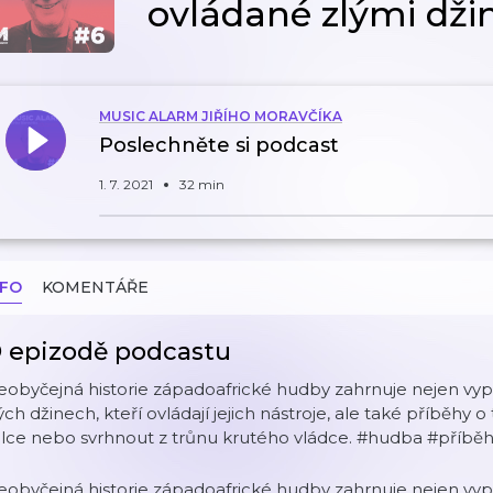
ovládané zlými dži
MUSIC ALARM JIŘÍHO MORAVČÍKA
Poslechněte si podcast
1. 7. 2021
32 min
NFO
KOMENTÁŘE
 epizodě podcastu
obyčejná historie západoafrické hudby zahrnuje nejen vyp
ých džinech, kteří ovládají jejich nástroje, ale také příběhy 
lce nebo svrhnout z trůnu krutého vládce. #hudba #příběh
obyčejná historie západoafrické hudby zahrnuje nejen vyp