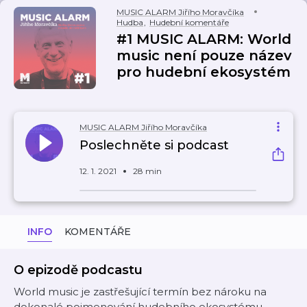
MUSIC ALARM Jiřího Moravčíka
Hudba
,
Hudební komentáře
#1 MUSIC ALARM: World
music není pouze název
pro hudební ekosystém
MUSIC ALARM Jiřího Moravčíka
Poslechněte si podcast
12. 1. 2021
28 min
INFO
KOMENTÁŘE
O epizodě podcastu
World music je zastřešující termín bez nároku na
dokonalé pojmenování hudebního ekosystému,