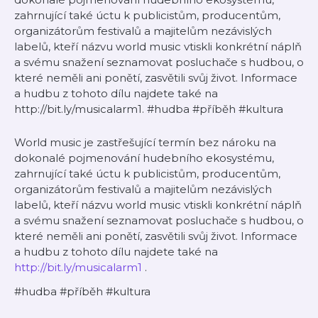
zahrnující také úctu k publicistům, producentům,
organizátorům festivalů a majitelům nezávislých
labelů, kteří názvu world music vtiskli konkrétní náplň
a svému snažení seznamovat posluchače s hudbou, o
které neměli ani ponětí, zasvětili svůj život. Informace
a hudbu z tohoto dílu najdete také na
http://bit.ly/musicalarm1. #hudba #příběh #kultura
World music je zastřešující termín bez nároku na
dokonalé pojmenování hudebního ekosystému,
zahrnující také úctu k publicistům, producentům,
organizátorům festivalů a majitelům nezávislých
labelů, kteří názvu world music vtiskli konkrétní náplň
a svému snažení seznamovat posluchače s hudbou, o
které neměli ani ponětí, zasvětili svůj život. Informace
a hudbu z tohoto dílu najdete také na
http://bit.ly/musicalarm1
.
#hudba #příběh #kultura