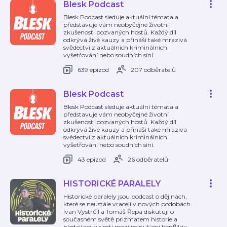
Blesk Podcast
Blesk Podcast sleduje aktuální témata a
představuje vám neobyčejné životní
zkušenosti pozvaných hostů. Každý díl
odkrývá živé kauzy a přináší také mrazivá
svědectví z aktuálních kriminálních
vyšetřování nebo soudních síní.
639 epizod
207 odběratelů
Blesk Podcast
Blesk Podcast sleduje aktuální témata a
představuje vám neobyčejné životní
zkušenosti pozvaných hostů. Každý díl
odkrývá živé kauzy a přináší také mrazivá
svědectví z aktuálních kriminálních
vyšetřování nebo soudních síní.
43 epizod
26 odběratelů
HISTORICKÉ PARALELY
Historické paralely jsou podcast o dějinách,
které se neustále vracejí v nových podobách.
Ivan Vystrčil a Tomáš Řepa diskutují o
současném světě prizmatem historie a
hledají souvislosti mezi minulými konflikty,