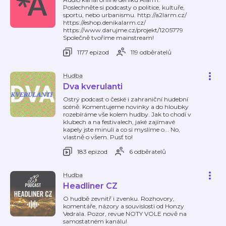
Poslechněte si podcasty o politice, kultuře,
sportu, nebo urbanismu. http://a2larm.cz/
https://eshop.denikalarm.cz/
https://www.darujme.cz/projekt/1205779
Společně tvoříme mainstream!
1177 epizod
119 odběratelů
Hudba
Dva kverulanti
Ostrý podcast o české i zahraniční hudební
scéně. Komentujeme novinky a do hloubky
rozebíráme vše kolem hudby. Jak to chodí v
klubech a na festivalech, jaké zajímavé
kapely jste minuli a co si myslíme o... No,
vlastně o všem. Pusť to!
183 epizod
6 odběratelů
Hudba
Headliner CZ
O hudbě zevnitř i zvenku. Rozhovory,
komentáře, názory a souvislosti od Honzy
Vedrala. Pozor, revue NOTY VOLE nově na
samostatném kanálu!