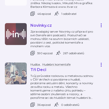
znělka: Nikolaj Ivaskiv, Mikuláš Mrva grafika:
Barbora Klimszová www.itvar.cz
46 epizod
1 odběratel
Novinky.cz
Zpravodajský server Novinky.cz připravil pro
své čtenáře sérii podcastů. Posluchači se
mohou těšit na souhrn bizarních událostí,
povídání z cest, politické komentáře a
mnohem více.
590 epizod
267 odběratelů
Hudba
,
Hudební komentáře
Tři Deci
Tvůj průvodce rockovou a metalovou scénou
v ČR! Ve třech si povídáme o hudbě,
probíráme aktuální dění, koncerty a novinky
ze světa rocku a metalu. Všechno
komentujeme z našeho úhlu pohledu –
sdílíme osobní zkušenosti a názory, a
ponoříme se i do hlubších témat hudební b
…
36 epizod
0 odběratelů