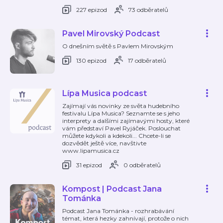
227 epizod
73 odběratelů
Pavel Mirovský Podcast
O dnešním světě s Pavlem Mirovským
130 epizod
17 odběratelů
Lípa Musica podcast
Zajímají vás novinky ze světa hudebního
festivalu Lípa Musica? Seznamte se s jeho
interprety a dalšími zajímavými hosty, které
vám představí Pavel Ryjáček. Poslouchat
můžete kdykoli a kdekoli... Chcete-li se
dozvědět ještě více, navštivte
www.lipamusica.cz
31 epizod
0 odběratelů
Kompost | Podcast Jana
Tománka
Podcast Jana Tománka - rozhrabávání
témat, která hezky zahnívají, protože o nich