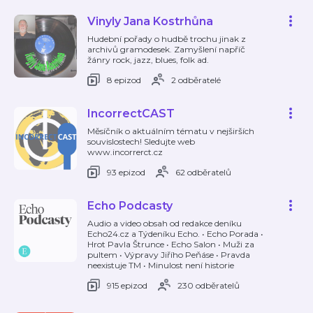
Vinyly Jana Kostrhůna
Hudební pořady o hudbě trochu jinak z
archivů gramodesek. Zamyšlení napříč
žánry rock, jazz, blues, folk ad.
8 epizod
2 odběratelé
IncorrectCAST
Měsíčník o aktuálním tématu v nejširších
souvislostech! Sledujte web
www.incorrerct.cz
93 epizod
62 odběratelů
Echo Podcasty
Audio a video obsah od redakce deníku
Echo24.cz a Týdeníku Echo. • Echo Porada •
Hrot Pavla Štrunce • Echo Salon • Muži za
pultem • Výpravy Jiřího Peňáse • Pravda
neexistuje TM • Minulost není historie
915 epizod
230 odběratelů