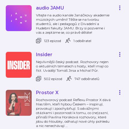
audio JAMU
Vítejte na audio kanále Janáčkovy akademie
múzických umění! Těšte se na tvorbu
studentů, ale i pedagogů z Divadelní a
Hudební fakulty JAMU. Brzy si pozveme i
vás a zeptáme se, co právě děláte!
123 epizod
1 odběratel
Insider
Nejvlivnější český podcast. Rozhovory nejen
o aktuálních tématech s hosty, kteří mají co
říct. Uvádějí Tomáš Jirsa a Michal Půr.
502 epizod
747 odběratelů
Prostor X
Rozhovorový podcast Reflexu Prostor X dává
hlas těm, kteří hýbou Českem – inspirují,
provokují i zpochybňují. S odvážnými
otázkami i pozorností k tomu, co (ne)zazní,
přináší Pavlína Horáková rozhovory, které
jdou do hloubky, odhalují nové úhly pohledu
a nic nenechávají
…