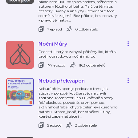
nikdo nemluví - se spisovatelem, režisérem a
autorem Kozího příběhu. Palčivá témata,
rozbory, úvahy a analýzy - povídání o tom
co mě i vás zajímá. Bez příkras, bez cenzury
- pravdivě, natvr
…
7 epizod
0 odběratelů
Noční Můry
Podcast, který se zabývá příběhy lidí, kteří si
prošli opravdovou noční můrou.
177 epizod
1163 odběratelů
Nebuď překvapen
Nebuď překvapen je podcast o tom, jak
zůstat v pohodě, když se svět na chvíli
zadrhne. Moderátor Jan Lukačevič s hosty
řeší blackout, povodně, první pomoc,
aktivního střelce i chytré balení evakuačního
batohu. Krátce, jasně, bez strašení – tipy,
které si zapamatujete i
…
5 epizod
2 odběratelé