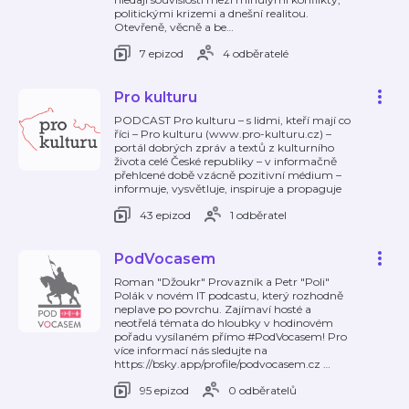
politickými krizemi a dnešní realitou.
Otevřeně, věcně a be
…
7 epizod
4 odběratelé
Pro kulturu
PODCAST Pro kulturu – s lidmi, kteří mají co
říci – Pro kulturu (www.pro-kulturu.cz) –
portál dobrých zpráv a textů z kulturního
života celé České republiky – v informačně
přehlcené době vzácně pozitivní médium –
informuje, vysvětluje, inspiruje a propaguje
43 epizod
1 odběratel
PodVocasem
Roman "Džoukr" Provazník a Petr "Poli"
Polák v novém IT podcastu, který rozhodně
neplave po povrchu. Zajímaví hosté a
neotřelá témata do hloubky v hodinovém
pořadu vysílaném přímo #PodVocasem! Pro
více informací nás sledujte na
https://bsky.app/profile/podvocasem.cz
…
95 epizod
0 odběratelů