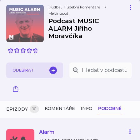
Hudba
,
Hudební komentáře
Meltingpot
Podcast MUSIC
ALARM Jiřího
Moravčíka
ODEBÍRAT
KOMENTÁŘE
INFO
PODOBNÉ
EPIZODY
10
Alarm
Audio kanál online deníku Alarm.