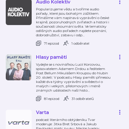
Audio Kolektiv
Popularizujeme vědu a tvoříme audio
pořady, které jsou bohatým zážitkem.
Přinášíme vám napínavá vyprávění o české
krajině, pozoruhodných zvířatech a historii i
současnosti zkoumání světa. Ve tematicky
odlišných audio pořadech najdete poznání,
dobrodružství, zábavu i odp
…
71 epizod
1 odběratel
Hlasy paměti
Vydejte se s novinářkou Lucií Korcovou,
spisovatelem Adamem Drdou a ředitelem
Post Bellum Mikulášem Kroupou do hlubin
20. století. V podcastu Hlasy paměti přinesou
každé dva týdny vyprávění a svědectví o
malých i velkých, přelomových i méně
známých událostech naší histo
…
81 epizod
31 odběratelů
Varta
podcast literárního obtýdeníku Tvar
moderuje: Jitka Bret Srbová a Jakub
Pavlovský mistr zvuku: Nikolaj Ivaskiv