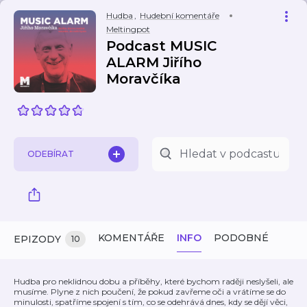
Hudba
,
Hudební komentáře
Meltingpot
Podcast MUSIC
ALARM Jiřího
Moravčíka
ODEBÍRAT
KOMENTÁŘE
INFO
PODOBNÉ
EPIZODY
10
Hudba pro neklidnou dobu a příběhy, které bychom raději neslyšeli, ale
musíme. Plyne z nich poučení, že pokud zavřeme oči a vrátíme se do
minulosti, spatříme spojení s tím, co se odehrává dnes, kdy se dějí věci,