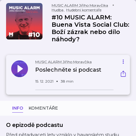
MUSIC ALARM Jiřího Moravčíka
Hudba
,
Hudební komentáře
#10 MUSIC ALARM:
Buena Vista Social Club:
Boží zázrak nebo dílo
náhody?
MUSIC ALARM Jiřího Moravčíka
Poslechněte si podcast
15. 12. 2021
38 min
INFO
KOMENTÁŘE
O epizodě podcastu
Před pětadvaceti lety vzniklo v havanském studiu