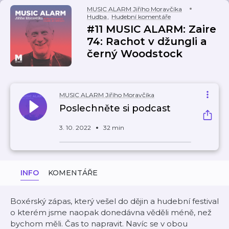
MUSIC ALARM Jiřího Moravčíka
Hudba
,
Hudební komentáře
#11 MUSIC ALARM: Zaire
74: Rachot v džungli a
černý Woodstock
MUSIC ALARM Jiřího Moravčíka
Poslechněte si podcast
3. 10. 2022
32 min
INFO
KOMENTÁŘE
Boxérský zápas, který vešel do dějin a hudební festival
o kterém jsme naopak donedávna věděli méně, než
bychom měli. Čas to napravit. Navíc se v obou