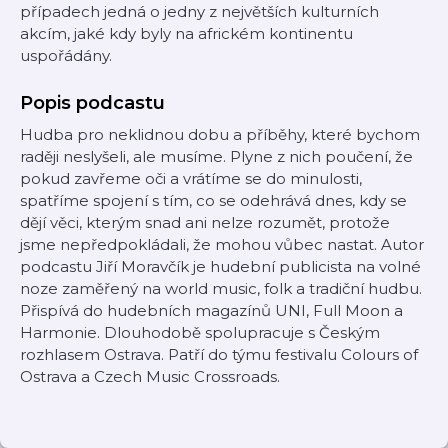
případech jedná o jedny z největších kulturních
akcím, jaké kdy byly na africkém kontinentu
uspořádány.
Popis podcastu
Hudba pro neklidnou dobu a příběhy, které bychom
raději neslyšeli, ale musíme. Plyne z nich poučení, že
pokud zavřeme oči a vrátíme se do minulosti,
spatříme spojení s tím, co se odehrává dnes, kdy se
dějí věci, kterým snad ani nelze rozumět, protože
jsme nepředpokládali, že mohou vůbec nastat. Autor
podcastu Jiří Moravčík je hudební publicista na volné
noze zaměřený na world music, folk a tradiční hudbu.
Přispívá do hudebních magazínů UNI, Full Moon a
Harmonie. Dlouhodobě spolupracuje s Českým
rozhlasem Ostrava. Patří do týmu festivalu Colours of
Ostrava a Czech Music Crossroads.