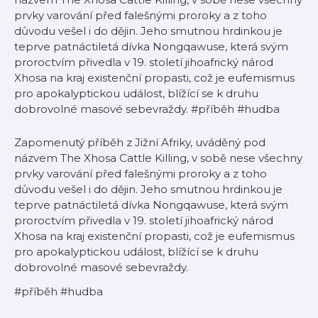
prvky varování před falešnými proroky a z toho
důvodu vešel i do dějin. Jeho smutnou hrdinkou je
teprve patnáctiletá dívka Nongqawuse, která svým
proroctvím přivedla v 19. století jihoafrický národ
Xhosa na kraj existenční propasti, což je eufemismus
pro apokalyptickou událost, blížící se k druhu
dobrovolné masové sebevraždy. #příběh #hudba
Zapomenutý příběh z Jižní Afriky, uváděný pod
názvem The Xhosa Cattle Killing, v sobě nese všechny
prvky varování před falešnými proroky a z toho
důvodu vešel i do dějin. Jeho smutnou hrdinkou je
teprve patnáctiletá dívka Nongqawuse, která svým
proroctvím přivedla v 19. století jihoafrický národ
Xhosa na kraj existenční propasti, což je eufemismus
pro apokalyptickou událost, blížící se k druhu
dobrovolné masové sebevraždy.
#příběh #hudba