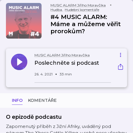
MUSIC ALARM Jiřího Moravčíka
Hudba
,
Hudební komentáře
#4 MUSIC ALARM:
Máme a můžeme věřit
prorokům?
MUSIC ALARM Jiřího Moravčíka
Poslechněte si podcast
26. 4. 2021
33 min
INFO
KOMENTÁŘE
O epizodě podcastu
Zapomenutý příběh z Jižní Afriky, uváděný pod
názvem The Xhosa Cattle Killing, v sobě nese všechny