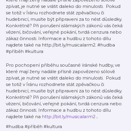
zpívat, je nutné se vrátit daleko do minulosti. Pokud
se totiž v Íránu rozhodnete stát zpěvačkou či
hudebnicí, musíte být připraveni za to nést důsledky.
Konkrétně? Při porušení islámských zákonů vás čeká
vězení, bičování, veřejné pokání, tvrdá cenzura nebo
zákaz činnosti. Informace a hudbu z tohoto dílu
najdete také na http://bit.ly/musicalarm2. #hudba
#příběh #kultura
Pro pochopení příběhu současné íránské hudby, ve
které mají ženy nadále přísně zapovězeno sólově
zpívat, je nutné se vrátit daleko do minulosti. Pokud
se totiž v Íránu rozhodnete stát zpěvačkou či
hudebnicí, musíte být připraveni za to nést důsledky.
Konkrétně? Při porušení islámských zákonů vás čeká
vězení, bičování, veřejné pokání, tvrdá cenzura nebo
zákaz činnosti. Informace a hudbu z tohoto dílu
najdete také na
http://bit.ly/musicalarm2
.
#hudba #příběh #kultura