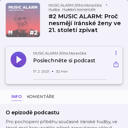
MUSIC ALARM Jiřího Moravčíka
Hudba
,
Hudební komentáře
#2 MUSIC ALARM: Proč
nesmějí íránské ženy ve
21. století zpívat
MUSIC ALARM Jiřího Moravčíka
Poslechněte si podcast
17. 2. 2021
32 min
INFO
KOMENTÁŘE
O epizodě podcastu
Pro pochopení příběhu současné íránské hudby, ve
které mají ženy nadále přísně zapovězeno sólově