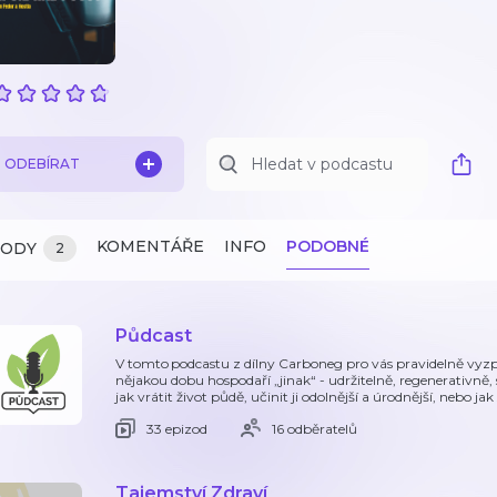
ODEBÍRAT
KOMENTÁŘE
INFO
PODOBNÉ
ZODY
2
Půdcast
V tomto podcastu z dílny Carboneg pro vás pravidelně vyz
nějakou dobu hospodaří „jinak“ - udržitelně, regenerativně, 
jak vrátit život půdě, učinit ji odolnější a úrodnější, nebo ja
33 epizod
16 odběratelů
Tajemství Zdraví