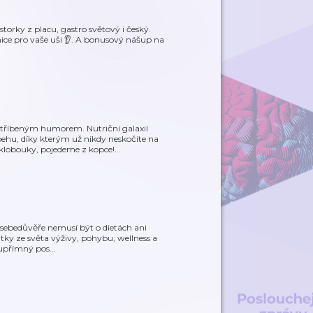
torky z placu, gastro světový i český.
nice pro vaše uši 👂. A bonusový nášup na
tříbeným humorem. Nutriční galaxií
behu, díky kterým už nikdy neskočíte na
 klobouky, pojedeme z kopce!
…
í sebedůvěře nemusí být o dietách ani
itky ze světa výživy, pohybu, wellness a
n upřímný pos
…