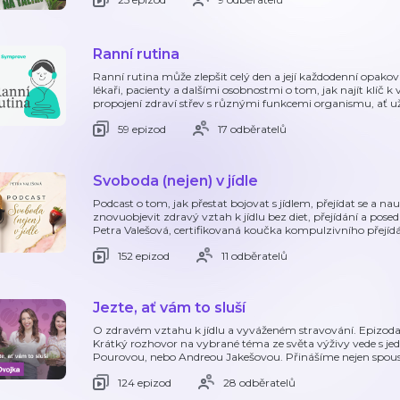
Ranní rutina
Ranní rutina může zlepšit celý den a její každodenní opaková
lékaři, pacienty a dalšími osobnostmi o tom, jak najít klíč k
propojení zdraví střev s různými funkcemi organismu, ať už
59 epizod
17 odběratelů
Svoboda (nejen) v jídle
Podcast o tom, jak přestat bojovat s jídlem, přejídat se a n
znovuobjevit zdravý vztah k jídlu bez diet, přejídání a pose
Petra Valešová, certifikovaná koučka kompulzivního přejídá
152 epizod
11 odběratelů
Jezte, ať vám to sluší
O zdravém vztahu k jídlu a vyváženém stravování. Epizoda
Krátký rozhovor na vybrané téma ze světa výživy vede s je
Pourovou, nebo Andreou Jakešovou. Přinášíme nejen spou
124 epizod
28 odběratelů