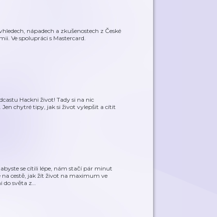
hledech, nápadech a zkušenostech z České
i. Ve spolupráci s Mastercard.
castu Hackni život! Tady si na nic
n chytré tipy, jak si život vylepšit a cítit
…
abyste se cítili lépe, nám stačí pár minut
na cestě, jak žít život na maximum ve
i do světa z
…