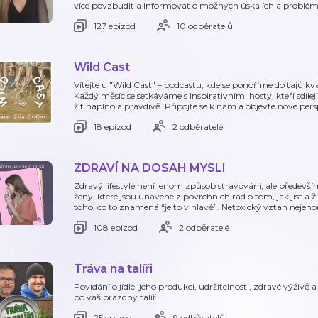
více povzbudit a informovat o možných úskalích a problém
127 epizod
10 odběratelů
Wild Cast
Vítejte u "Wild Cast" – podcastu, kde se ponoříme do tajů kv
Každý měsíc se setkáváme s inspirativními hosty, kteří sdílej
žít naplno a pravdivě. Připojte se k nám a objevte nové per
18 epizod
2 odběratelé
ZDRAVÍ NA DOSAH MYSLI
Zdravý lifestyle není jenom způsob stravování, ale předevš
ženy, které jsou unavené z povrchních rad o tom, jak jíst a 
toho, co to znamená “je to v hlavě”. Netoxický vztah nejenom
108 epizod
2 odběratelé
Tráva na talíři
Povídání o jídle, jeho produkci, udržitelnosti, zdravé výživě a
po váš prázdný talíř.
25 epizod
9 odběratelů