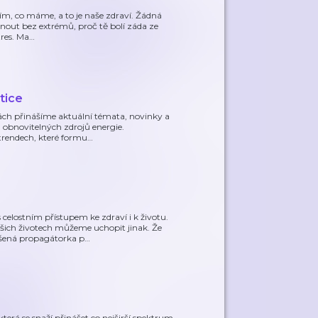
ším, co máme, a to je naše zdraví. Žádná
bnout bez extrémů, proč tě bolí záda ze
tres. Ma
…
tice
dách přinášíme aktuální témata, novinky a
a obnovitelných zdrojů energie.
 trendech, které formu
…
celostním přístupem ke zdraví i k životu.
ašich životech můžeme uchopit jinak. Že
šená propagátorka p
…
která se snaží přinášet co nejširší spektrum