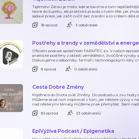
Tajemství Zdraví je místo, kde se bavíme o tom nejdůležitěj
teorie do šuplíku, ale praktická pravda o tvém těle: jak zhu
sedavé práce, jak začít cvičit bez zranění a co s tělem dělá s
18 epizod
3 odběratelé
Postřehy a trendy v zemědělství a energe
Oficiální podcast společnosti FARMTEC a.s. V našich epizo
praktické postřehy z oblasti zemědělství, živočišné výroby 
Diskutujeme s odborníky, farmáři i technologickými lídry o
8 epizod
0 odběratelů
Cesta Dobré Změny
Pojďme si do života zvát Změny. Do podcastu si zvu hosty s 
Můžeme se od nich inspirovat v tom, jak některé výzvy v n
nad některými tématy můžeme jinak přemýšlet. Jsem nad
85 epizod
23 odběratelů
EpiVýživa Podcast / Epigenetika
Nový přístup k výživě Vítejte na stránce EpiVýživa Podcast, 