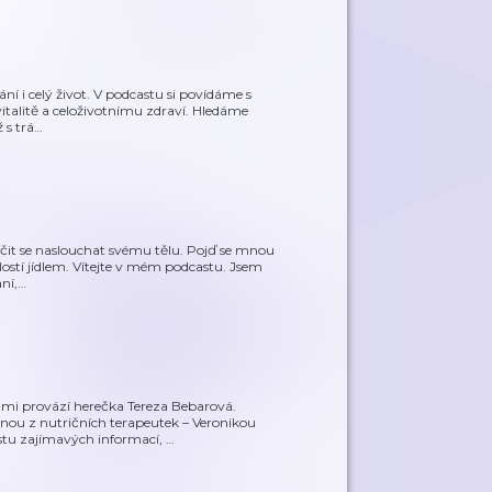
ní i celý život. V podcastu si povídáme s
 vitalitě a celoživotnímu zdraví. Hledáme
 s trá
…
aučit se naslouchat svému tělu. Pojď se mnou
dlostí jídlem. Vítejte v mém podcastu. Jsem
ní,
…
mi provází herečka Tereza Bebarová.
dnou z nutričních terapeutek – Veronikou
stu zajímavých informací,
…