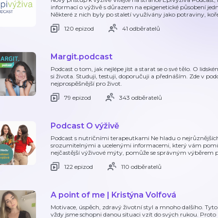
informací o výživě s důrazem na epigenetické působení jednot
Některé z nich byly po staletí využívány jako potraviny, koř
120 epizod
41 odběratelů
Margit.podcast
Podcast o tom, jak nejlépe jíst a starat se o své tělo. O lidsk
si života. Studuji, testuji, doporučuji a přednáším. Zde v pod
nejprospěšnější pro život.
79 epizod
343 odběratelů
Podcast O výživě
Podcast s nutričními terapeutkami Ne hladu o nejrůznějších
srozumitelnými a ucelenými informacemi, který vám pomůže 
nejčastější výživové mýty, pomůže se správným výběrem 
122 epizod
110 odběratelů
A point of me | Kristýna Volfová
Motivace, úspěch, zdravý životní styl a mnoho dalšího. Tyto
vždy jsme schopni danou situaci vzít do svých rukou. Proto