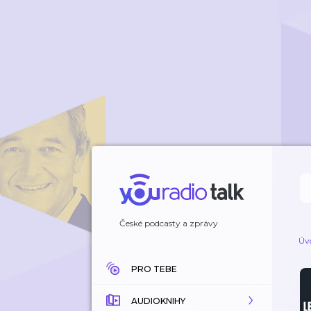
České podcasty a zprávy
Úv
PRO TEBE
AUDIOKNIHY