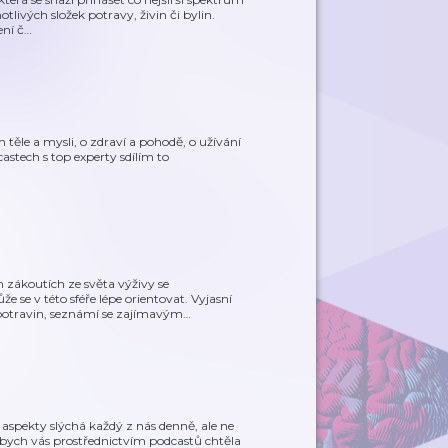
livých složek potravy, živin či bylin.
ení č
…
ém těle a mysli, o zdraví a pohodě, o užívání
castech s top experty sdílím to
 zákoutích ze světa výživy se
se v této sféře lépe orientovat. Vyjasní
potravin, seznámí se zajímavým
…
 aspekty slýchá každý z nás denně, ale ne
 bych vás prostřednictvím podcastů chtěla