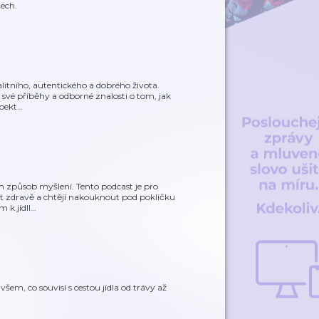
ech.
alitního, autentického a dobrého života.
í své příběhy a odborné znalosti o tom, jak
spekt
…
ím způsob myšlení. Tento podcast je pro
žít zdravě a chtějí nakouknout pod pokličku
 k jídll
…
 všem, co souvisí s cestou jídla od trávy až