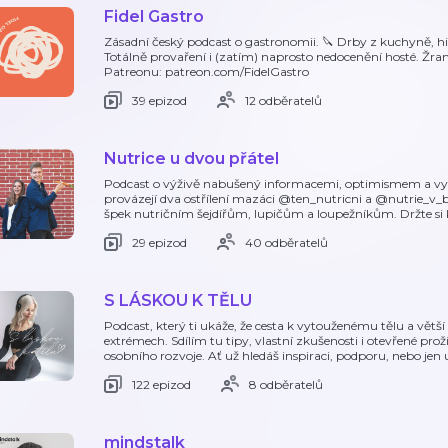
Fidel Gastro
Zásadní český podcast o gastronomii. 🔪 Drby z kuchyně, his
Totálně provaření i (zatím) naprosto nedocenění hosté. Žra
Patreonu: patreon.com/FidelGastro
39 epizod
12 odběratelů
Nutrice u dvou přátel
Podcast o výživě nabušený informacemi, optimismem a vy
provázejí dva ostřílení mazáci @ten_nutricni a @nutrie_v_
špek nutričním šejdířům, lupičům a loupežníkům. Držte si
29 epizod
40 odběratelů
S LÁSKOU K TĚLU
Podcast, který ti ukáže, že cesta k vytouženému tělu a větš
extrémech. Sdílím tu tipy, vlastní zkušenosti i otevřené prož
osobního rozvoje. Ať už hledáš inspiraci, podporu, nebo je
122 epizod
8 odběratelů
mindstalk