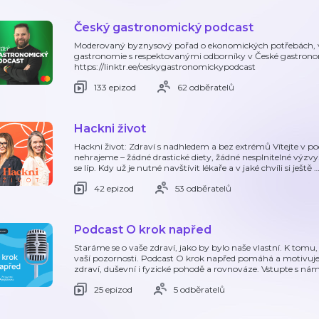
Český gastronomický podcast
Moderovaný byznysový pořad o ekonomických potřebách, v
gastronomie s respektovanými odborníky v České gastronomi
https://linktr.ee/ceskygastronomickypodcast
133 epizod
62 odběratelů
Hackni život
Hackni život: Zdraví s nadhledem a bez extrémů Vítejte v pod
nehrajeme – žádné drastické diety, žádné nesplnitelné výzvy. Je
se líp. Kdy už je nutné navštívit lékaře a v jaké chvíli si ještě
42 epizod
53 odběratelů
Podcast O krok napřed
Staráme se o vaše zdraví, jako by bylo naše vlastní. K tomu, 
vaší pozornosti. Podcast O krok napřed pomáhá a motivuje 
zdraví, duševní i fyzické pohodě a rovnováze. Vstupte s nám
25 epizod
5 odběratelů