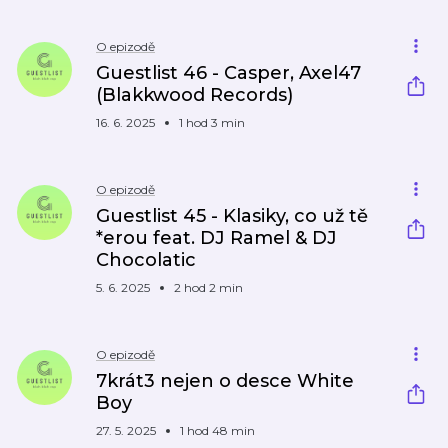
O epizodě
Guestlist 46 - Casper, Axel47
(Blakkwood Records)
16. 6. 2025
1 hod 3 min
O epizodě
Guestlist 45 - Klasiky, co už tě
*erou feat. DJ Ramel & DJ
Chocolatic
5. 6. 2025
2 hod 2 min
O epizodě
7krát3 nejen o desce White
Boy
27. 5. 2025
1 hod 48 min