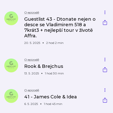
O epizodě
Guestlist 43 - Dtonate nejen o
desce se Vladimirem 518 a
7krát3 + nejlepší tour v životě
Affra.
20. 5. 2025
2 hod 2 min
O epizodě
Rook & Brejchus
13. 5. 2025
1 hod 30 min
O epizodě
41 - James Cole & Idea
6. 5. 2025
1 hod 45 min