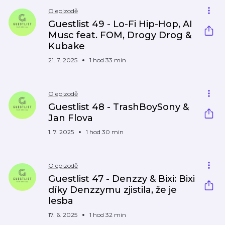
O epizodě
Guestlist 49 - Lo-Fi Hip-Hop, AI
Musc feat. FOM, Drogy Drog &
Kubake
21. 7. 2025
1 hod 33 min
O epizodě
Guestlist 48 - TrashBoySony &
Jan Flova
1. 7. 2025
1 hod 30 min
O epizodě
Guestlist 47 - Denzzy & Bixi: Bixi
díky Denzzymu zjistila, že je
lesba
17. 6. 2025
1 hod 32 min