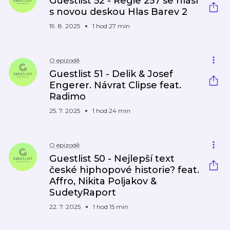
Guestlist 52 - Regie 257 se hlásí
s novou deskou Hlas Barev 2
19. 8. 2025
1 hod 27 min
O epizodě
Guestlist 51 - Delik & Josef
Engerer. Návrat Clipse feat.
Radimo
25. 7. 2025
1 hod 24 min
O epizodě
Guestlist 50 - Nejlepší text
české hiphopové historie? feat.
Affro, Nikita Poljakov &
SudetyRaport
22. 7. 2025
1 hod 15 min