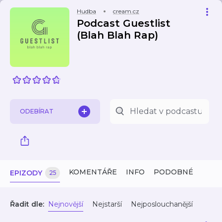
Hudba
cream.cz
Podcast Guestlist
(Blah Blah Rap)
ODEBÍRAT
KOMENTÁŘE
INFO
PODOBNÉ
EPIZODY
25
Řadit dle:
Nejnovější
Nejstarší
Nejposlouchanější