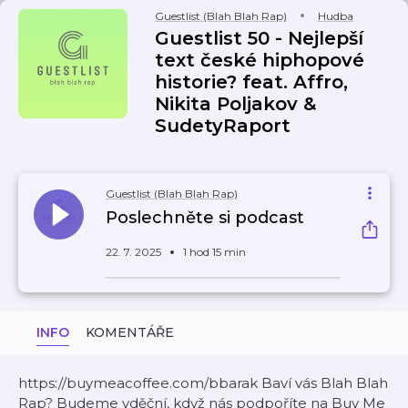
Guestlist (Blah Blah Rap)
Hudba
Guestlist 50 - Nejlepší
text české hiphopové
historie? feat. Affro,
Nikita Poljakov &
SudetyRaport
Guestlist (Blah Blah Rap)
Poslechněte si podcast
22. 7. 2025
1 hod 15 min
INFO
KOMENTÁŘE
https://buymeacoffee.com/bbarak Baví vás Blah Blah
Rap? Budeme vděční, když nás podpoříte na Buy Me