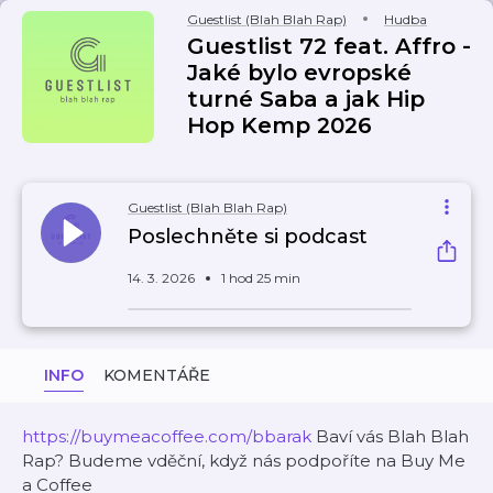
Guestlist (Blah Blah Rap)
Hudba
Guestlist 72 feat. Affro -
Jaké bylo evropské
turné Saba a jak Hip
Hop Kemp 2026
Guestlist (Blah Blah Rap)
Poslechněte si podcast
14. 3. 2026
1 hod 25 min
INFO
KOMENTÁŘE
https://buymeacoffee.com/bbarak
Baví vás Blah Blah
Rap? Budeme vděční, když nás podpoříte na Buy Me
a Coffee