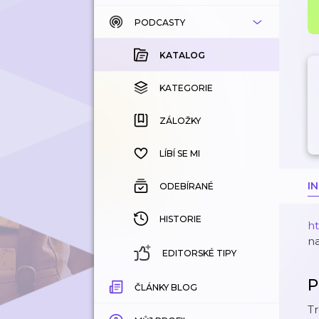
PODCASTY
KATALOG
KOUPENÉ
KATALOG
KATEGORIE
KATEGORIE
ZÁLOŽKY
ZÁLOŽKY
HISTORIE
LÍBÍ SE MI
I
ODEBÍRANÉ
HISTORIE
h
n
EDITORSKÉ TIPY
P
ČLÁNKY BLOG
Tr