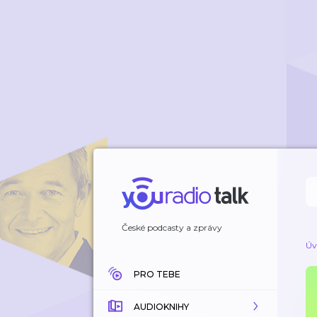
České podcasty a zprávy
Úv
PRO TEBE
AUDIOKNIHY