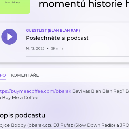
momentů historie 
GUESTLIST (BLAH BLAH RAP)
Poslechněte si podcast
14. 12. 2025
59 min
NFO
KOMENTÁŘE
ttps://buymeacoffee.com/bbarak
Baví vás Blah Blah Rap? 
a Buy Me a Coffee
opis podcastu
ojice Bobby (bbarak.cz), DJ Pufaz (Slow Down Radio) a JPQ 