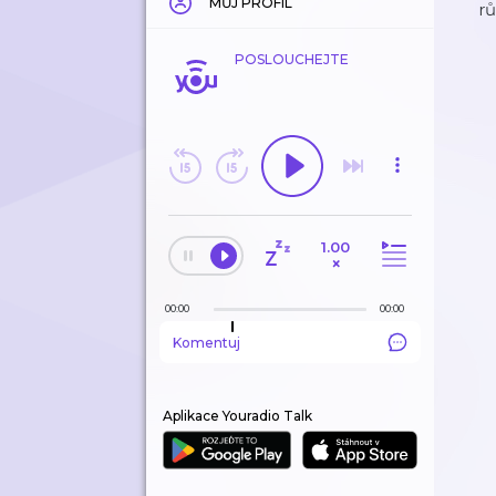
MŮJ PROFIL
rů
POSLOUCHEJTE
1.00
×
00:00
00:00
Komentuj
Aplikace Youradio Talk