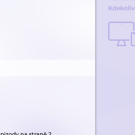
pizody
na straně 2.