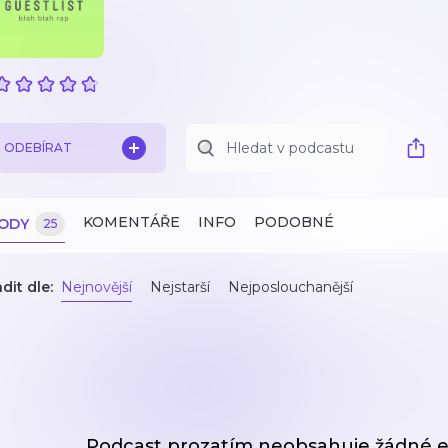
ODEBÍRAT
KOMENTÁŘE
INFO
PODOBNÉ
ZODY
25
dit dle:
Nejnovější
Nejstarší
Nejposlouchanější
Podcast prozatím neobsahuje žádné e