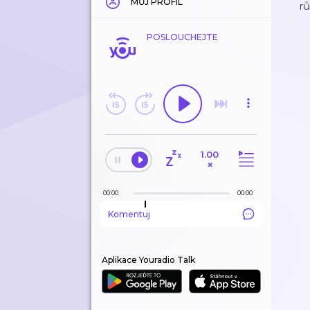
MŮJ PROFIL
rů
POSLOUCHEJTE
1.00
×
00:00
00:00
Komentuj
Aplikace Youradio Talk