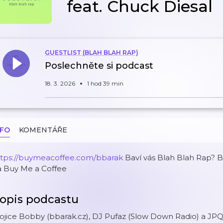
feat. Chuck Diesal
GUESTLIST (BLAH BLAH RAP)
Poslechněte si podcast
18. 3. 2026
1 hod 39 min
NFO
KOMENTÁŘE
ttps://buymeacoffee.com/bbarak
Baví vás Blah Blah Rap? 
a Buy Me a Coffee
opis podcastu
ojice Bobby (bbarak.cz), DJ Pufaz (Slow Down Radio) a JPQ 