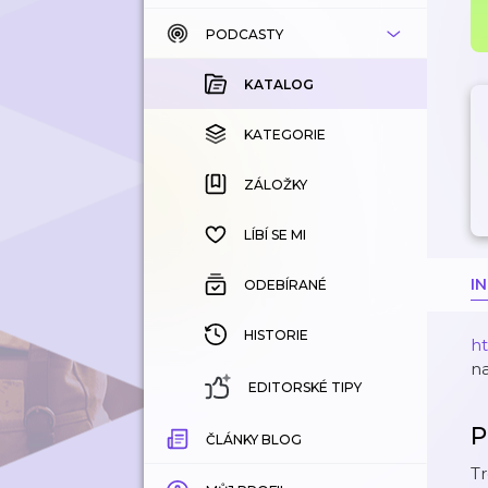
PODCASTY
KATALOG
KOUPENÉ
KATALOG
KATEGORIE
KATEGORIE
ZÁLOŽKY
ZÁLOŽKY
HISTORIE
LÍBÍ SE MI
I
ODEBÍRANÉ
HISTORIE
h
n
EDITORSKÉ TIPY
P
ČLÁNKY BLOG
Tr