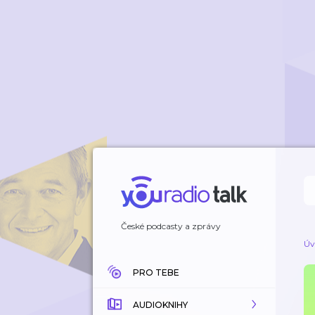
České podcasty a zprávy
Úv
PRO TEBE
AUDIOKNIHY