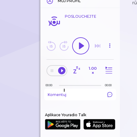
MŮJ PROFIL
rů
POSLOUCHEJTE
1.00
×
00:00
00:00
Komentuj
Aplikace Youradio Talk