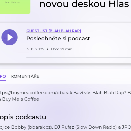
novou deskou Hlas
GUESTLIST (BLAH BLAH RAP)
Poslechněte si podcast
19. 8. 2025
1 hod 27 min
NFO
KOMENTÁŘE
ttps://buymeacoffee.com/bbarak Baví vás Blah Blah Rap? 
a Buy Me a Coffee
opis podcastu
ojice Bobby (bbarak.cz), DJ Pufaz (Slow Down Radio) a JPQ 