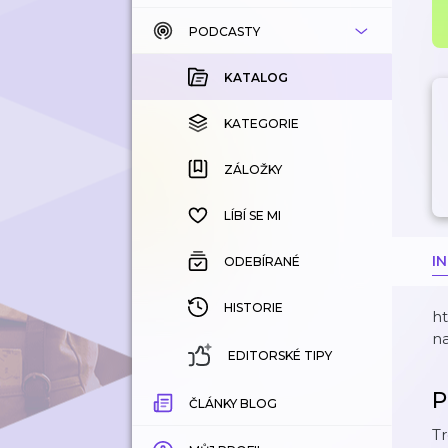
PODCASTY
KATALOG
KOUPENÉ
KATALOG
KATEGORIE
KATEGORIE
ZÁLOŽKY
ZÁLOŽKY
HISTORIE
LÍBÍ SE MI
I
ODEBÍRANÉ
HISTORIE
h
n
EDITORSKÉ TIPY
P
ČLÁNKY BLOG
Tr