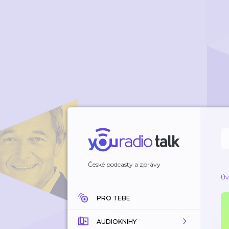
České podcasty a zprávy
Úv
PRO TEBE
AUDIOKNIHY