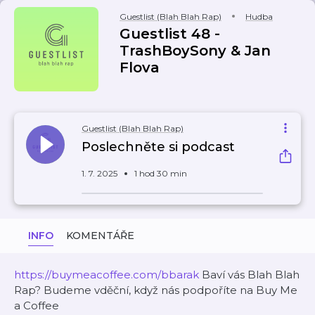
Guestlist (Blah Blah Rap)
Hudba
Guestlist 48 -
TrashBoySony & Jan
Flova
Guestlist (Blah Blah Rap)
Poslechněte si podcast
1. 7. 2025
1 hod 30 min
INFO
KOMENTÁŘE
https://buymeacoffee.com/bbarak
Baví vás Blah Blah
Rap? Budeme vděční, když nás podpoříte na Buy Me
a Coffee