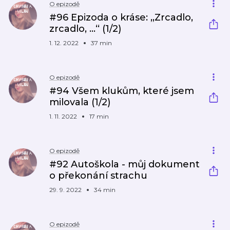
O epizodě
#96 Epizoda o kráse: ‚‚Zrcadlo,
zrcadlo, ...‘‘ (1/2)
1. 12. 2022
37 min
O epizodě
#94 Všem klukům, které jsem
milovala (1/2)
1. 11. 2022
17 min
O epizodě
#92 Autoškola - můj dokument
o překonání strachu
29. 9. 2022
34 min
O epizodě