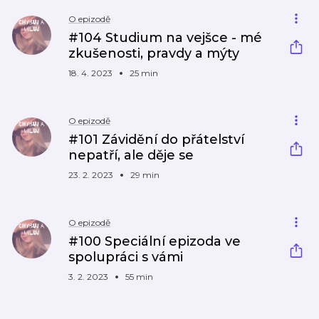
O epizodě
#104 Studium na vejšce - mé
zkušenosti, pravdy a mýty
18. 4. 2023
25 min
O epizodě
#101 Závidění do přátelství
nepatří, ale děje se
23. 2. 2023
29 min
O epizodě
#100 Speciální epizoda ve
spolupráci s vámi
3. 2. 2023
55 min