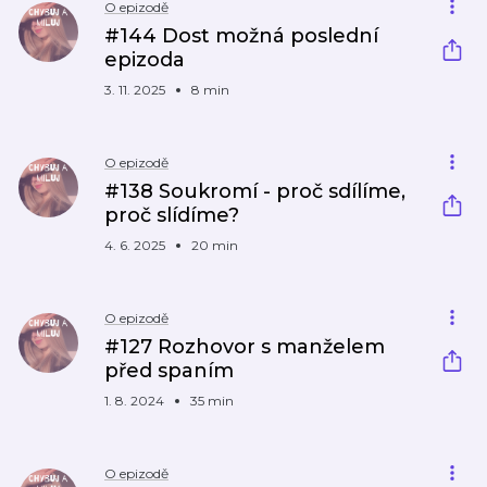
O epizodě
#144 Dost možná poslední
epizoda
3. 11. 2025
8 min
O epizodě
#138 Soukromí - proč sdílíme,
proč slídíme?
4. 6. 2025
20 min
O epizodě
#127 Rozhovor s manželem
před spaním
1. 8. 2024
35 min
O epizodě