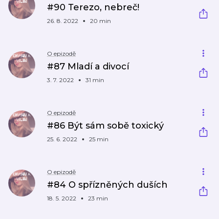
#90 Terezo, nebreč!
26. 8. 2022
20 min
O epizodě
#87 Mladí a divocí
3. 7. 2022
31 min
O epizodě
#86 Být sám sobě toxický
25. 6. 2022
25 min
O epizodě
#84 O spřízněných duších
18. 5. 2022
23 min