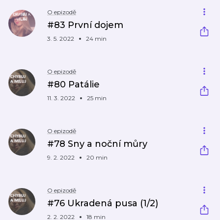
O epizodě
#83 První dojem
3. 5. 2022
24 min
O epizodě
#80 Patálie
11. 3. 2022
25 min
O epizodě
#78 Sny a noční můry
9. 2. 2022
20 min
O epizodě
#76 Ukradená pusa (1/2)
2. 2. 2022
18 min