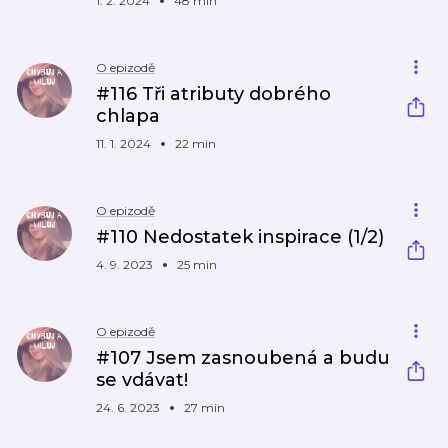
1. 2. 2024
48 min
O epizodě
#116 Tři atributy dobrého
chlapa
11. 1. 2024
22 min
O epizodě
#110 Nedostatek inspirace (1/2)
4. 9. 2023
25 min
O epizodě
#107 Jsem zasnoubená a budu
se vdávat!
24. 6. 2023
27 min