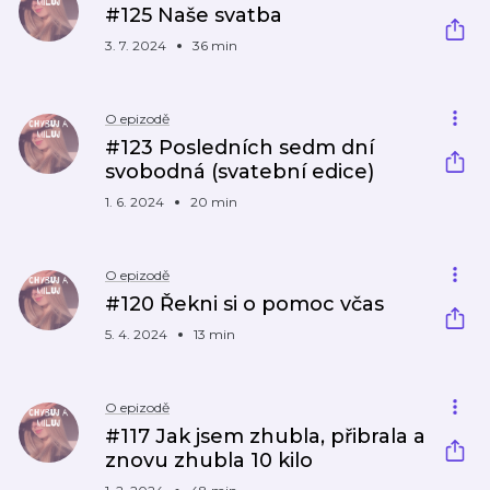
#125 Naše svatba
3. 7. 2024
36 min
O epizodě
#123 Posledních sedm dní
svobodná (svatební edice)
1. 6. 2024
20 min
O epizodě
#120 Řekni si o pomoc včas
5. 4. 2024
13 min
O epizodě
#117 Jak jsem zhubla, přibrala a
znovu zhubla 10 kilo