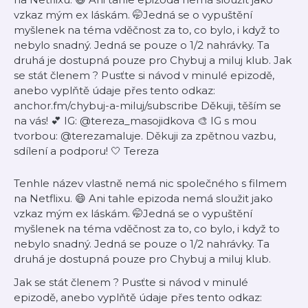
vzkaz mým ex láskám. 🤭Jedná se o vypuštění
myšlenek na téma vděčnost za to, co bylo, i když to
nebylo snadný. Jedná se pouze o 1/2 nahrávky. Ta
druhá je dostupná pouze pro Chybuj a miluj klub. Jak
se stát členem ? Pusťte si návod v minulé epizodě,
anebo vyplňtě údaje přes tento odkaz:
anchor.fm/chybuj-a-miluj/subscribe Děkuji, těším se
na vás! 💕 IG: @tereza_masojidkova 🎨 IG s mou
tvorbou: @terezamaluje. Děkuji za zpětnou vazbu,
sdílení a podporu! 🤍 Tereza
Tenhle název vlastně nemá nic společného s filmem
na Netflixu. 😄 Ani tahle epizoda nemá sloužit jako
vzkaz mým ex láskám. 🤭Jedná se o vypuštění
myšlenek na téma vděčnost za to, co bylo, i když to
nebylo snadný. Jedná se pouze o 1/2 nahrávky. Ta
druhá je dostupná pouze pro Chybuj a miluj klub.
Jak se stát členem ? Pusťte si návod v minulé
epizodě, anebo vyplňtě údaje přes tento odkaz: