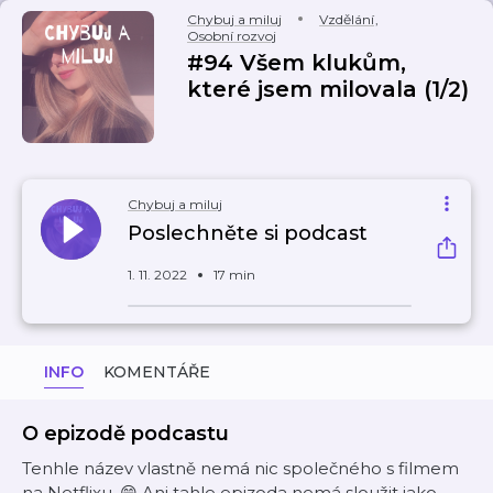
Chybuj a miluj
Vzdělání
,
Osobní rozvoj
#94 Všem klukům,
které jsem milovala (1/2)
Chybuj a miluj
Poslechněte si podcast
1. 11. 2022
17 min
INFO
KOMENTÁŘE
O epizodě podcastu
Tenhle název vlastně nemá nic společného s filmem
na Netflixu. 😄 Ani tahle epizoda nemá sloužit jako