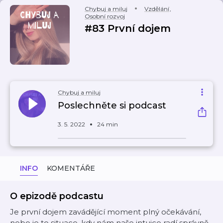
Chybuj a miluj
Vzdělání
,
Osobní rozvoj
#83 První dojem
Chybuj a miluj
Poslechněte si podcast
3. 5. 2022
24 min
INFO
KOMENTÁŘE
O epizodě podcastu
Je první dojem zavádějící moment plný očekávání,
nebo je to situace, kdy nám naše intuice radí správně