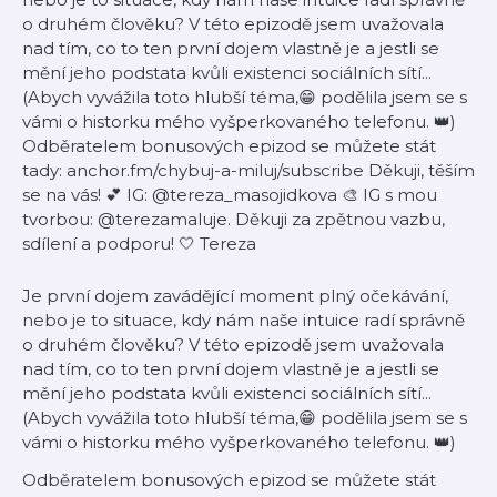
o druhém člověku? V této epizodě jsem uvažovala
nad tím, co to ten první dojem vlastně je a jestli se
mění jeho podstata kvůli existenci sociálních sítí...
(Abych vyvážila toto hlubší téma,😁 podělila jsem se s
vámi o historku mého vyšperkovaného telefonu. 👑)
Odběratelem bonusových epizod se můžete stát
tady: anchor.fm/chybuj-a-miluj/subscribe Děkuji, těším
se na vás! 💕 IG: @tereza_masojidkova 🎨 IG s mou
tvorbou: @terezamaluje. Děkuji za zpětnou vazbu,
sdílení a podporu! 🤍 Tereza
Je první dojem zavádějící moment plný očekávání,
nebo je to situace, kdy nám naše intuice radí správně
o druhém člověku? V této epizodě jsem uvažovala
nad tím, co to ten první dojem vlastně je a jestli se
mění jeho podstata kvůli existenci sociálních sítí...
(Abych vyvážila toto hlubší téma,😁 podělila jsem se s
vámi o historku mého vyšperkovaného telefonu. 👑)
Odběratelem bonusových epizod se můžete stát