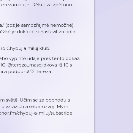
@terezamaluje. Děkuji za zpětnou
a," (což je samozřejmě nemožné).
ěžké je dokázat si nastavit zrcadlo.
o Chybuj a miluj klub.
nebo vyplňtě údaje přes tento odkaz:
 IG: @tereza_masojidkova 🎨 IG s
í a podporu! 🤍 Tereza
ím světě. Učím se za pochodu a
 o vztazích a seberozvoji. Mým
chor.fm/chybuj-a-miluj/subscribe