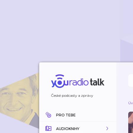
České podcasty a zprávy
Úv
PRO TEBE
AUDIOKNIHY