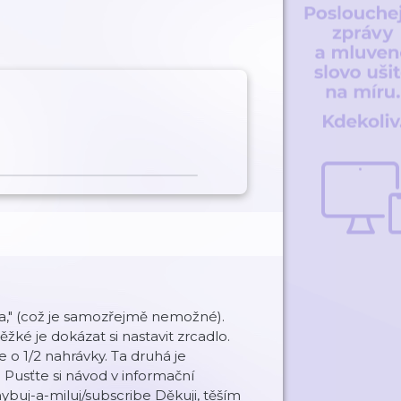
a," (což je samozřejmě nemožné).
ěžké je dokázat si nastavit zrcadlo.
 o 1/2 nahrávky. Ta druhá je
 Pusťte si návod v informační
buj-a-miluj/subscribe Děkuji, těším