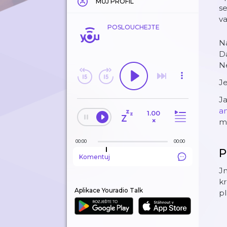
MŮJ PROFIL
se
va
POSLOUCHEJTE
N
Dá
Ne
Je
Ja
an
1.00
×
mo
00:00
00:00
P
Komentuj
Jm
kr
Aplikace Youradio Talk
pl