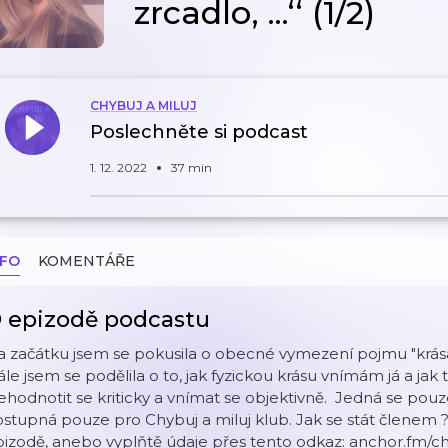
zrcadlo, ...‘‘ (1/2)
CHYBUJ A MILUJ
Poslechněte si podcast
1. 12. 2022
37 min
NFO
KOMENTÁŘE
 epizodě podcastu
a začátku jsem se pokusila o obecné vymezení pojmu "krás
le jsem se podělila o to, jak fyzickou krásu vnímám já a jak t
hodnotit se kriticky a vnímat se objektivně. Jedná se pouze
stupná pouze pro Chybuj a miluj klub. Jak se stát členem ?
izodě, anebo vyplňtě údaje přes tento odkaz: anchor.fm/chy