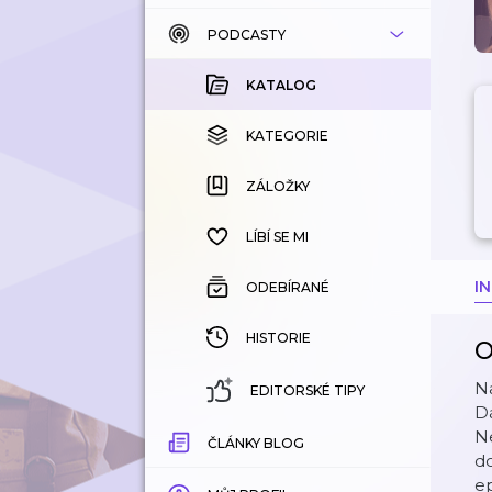
PODCASTY
KATALOG
KOUPENÉ
KATALOG
KATEGORIE
KATEGORIE
ZÁLOŽKY
ZÁLOŽKY
HISTORIE
LÍBÍ SE MI
I
ODEBÍRANÉ
HISTORIE
O
N
EDITORSKÉ TIPY
Dá
Ne
ČLÁNKY BLOG
do
ep