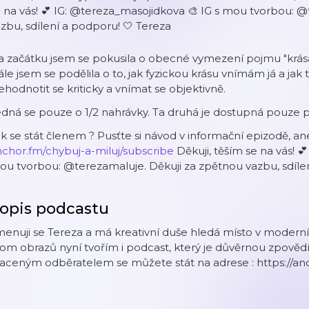
 na vás! 💕 IG: @tereza_masojidkova 🎨 IG s mou tvorbou: 
zbu, sdílení a podporu! 🤍 Tereza
a začátku jsem se pokusila o obecné vymezení pojmu "krás
le jsem se podělila o to, jak fyzickou krásu vnímám já a jak t
hodnotit se kriticky a vnímat se objektivně.
dná se pouze o 1/2 nahrávky. Ta druhá je dostupná pouze pr
k se stát členem ? Pusťte si návod v informační epizodě, a
chor.fm/chybuj-a-miluj/subscribe
Děkuji, těším se na vás! 
u tvorbou: @terezamaluje. Děkuji za zpětnou vazbu, sdílen
opis podcastu
enuji se Tereza a má kreativní duše hledá místo v modern
om obrazů nyní tvořím i podcast, který je důvěrnou zpovědí
aceným odběratelem se můžete stát na adrese : https://an