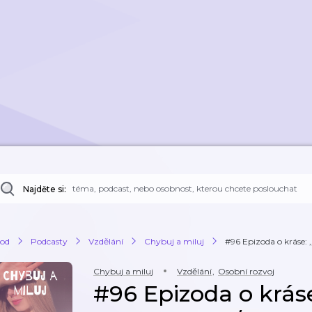
Najděte si:
od
Podcasty
Vzdělání
Chybuj a miluj
#96 Epizoda o kráse: ‚‚
Chybuj a miluj
Vzdělání
,
Osobní rozvoj
#96 Epizoda o kráse