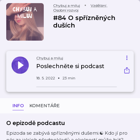
Chybuj a miluj
Vzdělání
,
Osobní rozvoj
#84 O spřízněných
duších
Chybuj a miluj
Poslechněte si podcast
18. 5. 2022
23 min
INFO
KOMENTÁŘE
O epizodě podcastu
Epizoda se zabývá spřízněnými dušemi.☯️ Kdo jí pro
nás za jakých předpokladů a okolností může být?