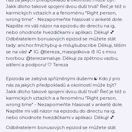
Jakk dloho takové spojení dvou duší trvá? Řeč je též o
karmických vztazích a a fenoménu "Right person,
wrong time" - Nezapomeňte hlasovat v anketě dole.
Napište mi váš názor na epizodu do directu na ig,
nebo ohodnoťe hvezdičkami v aplikaci. Děkuji! 💕
Odběratelem bonusových epizod se můžete stát
tady: anchor.fm/chybuj-a-miluj/subscribe Děkuji, těším
se na vás! 💕 IG: @tereza_masojidkova 🎨 IG s mou
tvorbou: @terezamaluje. Děkuji za zpětnou vazbu,
sdílení a podporu! 🤍 Tereza
Epizoda se zabývá spřízněnými dušemi.☯️ Kdo jí pro
nás za jakých předpokladů a okolností může být?
Jakk dloho takové spojení dvou duší trvá? Řeč je též o
karmických vztazích a a fenoménu "Right person,
wrong time" - Nezapomeňte hlasovat v anketě dole.
Napište mi váš názor na epizodu do directu na ig,
nebo ohodnoťe hvezdičkami v aplikaci. Děkuji! 💕
Odběratelem bonusových epizod se můžete stát