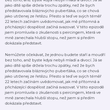
jako dítě spíše držela trochu zpátky, než že bych
představovala bláznivýcho puberťáka, co se chová
jako utrženej ze řetězu. Přesto si teď ve svých téměř
22 letech začínám uvědomovat, jak mě přítomná a
přicházející dospělost začíná svazovat. V této epizodě
jsem promluvila o zkušenosti s peircingem, která ve
mně zanechala hlubší stopu, než jsem si předím
dokázala představit.
Nemůžete očekávat, že jednou budete staří a moudří
bez toho, aniž byste kdysi nebyli mladí a divocí. Já se
jako dítě spíše držela trochu zpátky, než že bych
představovala bláznivýcho puberťáka, co se chová
jako utrženej ze řetězu. Přesto si teď ve svých téměř
22 letech začínám uvědomovat, jak mě přítomná a
přicházející dospělost začíná svazovat. V této epizodě
jsem promluvila o zkušenosti s peircingem, která ve
mně zanechala hlubší stopu, než jsem si předím
dokázala představit.