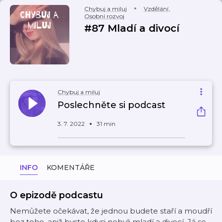
Chybuj a miluj
Vzdělání
,
Osobní rozvoj
#87 Mladí a divocí
Chybuj a miluj
Poslechněte si podcast
3. 7. 2022
31 min
INFO
KOMENTÁŘE
O epizodě podcastu
Nemůžete očekávat, že jednou budete staří a moudří
bez toho, aniž byste kdysi nebyli mladí a divocí. Já se