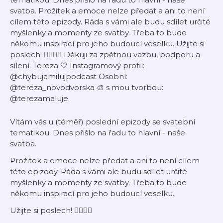
svatba. Prožitek a emoce nelze předat a ani to není
cílem této epizody. Ráda s vámi ale budu sdílet určité
myšlenky a momenty ze svatby. Třeba to bude
někomu inspirací pro jeho budoucí veselku. Užijte si
poslech! 👰‍♀️🤵‍♂️ Děkuji za zpětnou vazbu, podporu a
sílení. Tereza 🤍 Instagramový profil:
@chybujamilujpodcast Osobní:
@tereza_novodvorska 🎨 s mou tvorbou:
@terezamaluje.
Vítám vás u (téměř) poslední epizody se svatební
tematikou. Dnes přišlo na řadu to hlavní - naše
svatba.
Prožitek a emoce nelze předat a ani to není cílem
této epizody. Ráda s vámi ale budu sdílet určité
myšlenky a momenty ze svatby. Třeba to bude
někomu inspirací pro jeho budoucí veselku.
Užijte si poslech! 👰‍♀️🤵‍♂️