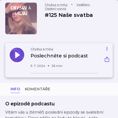
Chybuj a miluj
Vzdělání
,
Osobní rozvoj
#125 Naše svatba
Chybuj a miluj
Poslechněte si podcast
3. 7. 2024
36 min
INFO
KOMENTÁŘE
O epizodě podcastu
Vítám vás u (téměř) poslední epizody se svatební
tematikou. Dnes přišlo na řadu to hlavní - naše