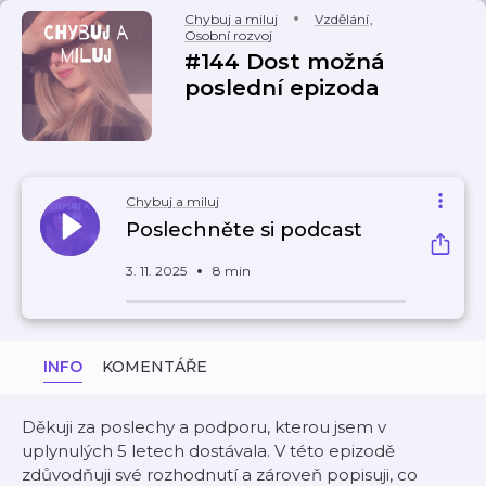
Chybuj a miluj
Vzdělání
,
Osobní rozvoj
#144 Dost možná
poslední epizoda
Chybuj a miluj
Poslechněte si podcast
3. 11. 2025
8 min
INFO
KOMENTÁŘE
Děkuji za poslechy a podporu, kterou jsem v
uplynulých 5 letech dostávala. V této epizodě
zdůvodňuji své rozhodnutí a zároveň popisuji, co