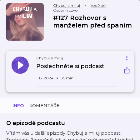
Chybuj a miluj
Vzdělání
,
Osobní rozvoj
#127 Rozhovor s
manželem před spaním
Chybuj a miluj
Poslechněte si podcast
1. 8. 2024
35 min
INFO
KOMENTÁŘE
O epizodě podcastu
Vítám vás u další epizody Chybuj a miluj podcast.
Tentokrát (konečně) přijal pozvání můj manžel Michal.