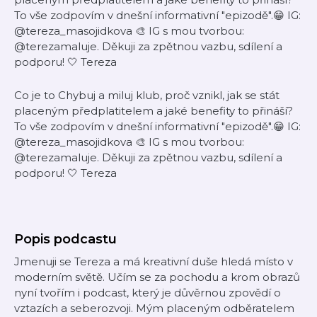
To vše zodpovím v dnešní informativní "epizodě".😁 IG:
@tereza_masojidkova 🎨 IG s mou tvorbou:
@terezamaluje. Děkuji za zpětnou vazbu, sdílení a
podporu! 🤍 Tereza
Co je to Chybuj a miluj klub, proč vznikl, jak se stát
placeným předplatitelem a jaké benefity to přináší?
To vše zodpovím v dnešní informativní "epizodě".😁 IG:
@tereza_masojidkova 🎨 IG s mou tvorbou:
@terezamaluje. Děkuji za zpětnou vazbu, sdílení a
podporu! 🤍 Tereza
Popis podcastu
Jmenuji se Tereza a má kreativní duše hledá místo v
moderním světě. Učím se za pochodu a krom obrazů
nyní tvořím i podcast, který je důvěrnou zpovědí o
vztazích a seberozvoji. Mým placeným odběratelem