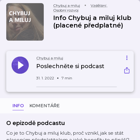
Chybuj a miluj
Vzdělání
,
Osobní rozvoj
Info Chybuj a miluj klub
(placené předplatné)
Chybuj a miluj
Poslechněte si podcast
31. 1. 2022
7 min
INFO
KOMENTÁŘE
O epizodě podcastu
Co je to Chybuj a miluj klub, proč vznikl, jak se stát
placeným předplatitelem a jaké benefity to přináší?