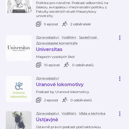
Politika pro náročné. Podcast odborníků na
českou, evropskou i mezinárodní politiku z
Fakulty sociálních studií Masarykovy
univerzity.
9 epizod
2 odběratelé
Zpravodajství
,
Vzdělání
,
Společnost
,
Zpravodajské komentáře
Universitas
Magazín vysokých škol
10 epizod
0 odběratelů
Zpravodajství
Uranové lokomotivy
Podcast by Uranové lokomotivy
2 epizod
0 odběratelů
Zpravodajství
,
Vzdělání
,
Věda a technika
Úst(av)ně
Ústavně právní podcast pod taktovkou