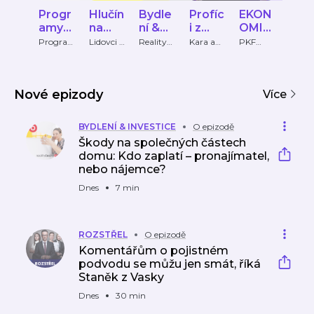
Progr
Hlučín
Bydle
Profíc
EKON
To
amy
na
ní &
i z
OMIX
š AI
do
rovinu
Invest
gauče
PKF
Pod
Progra
Lidovci a
RealityC
Kara a
PKF
Tomá
my do
nezávislí
echy.cz
Anna
APOGE
Černo
voleb
ice
APOG
ast
voleb
Hlučín
O
ký
EO
Group,
SE
Nové epizody
Více
BYDLENÍ & INVESTICE
O epizodě
Škody na společných částech
domu: Kdo zaplatí – pronajímatel,
nebo nájemce?
Dnes
7 min
ROZSTŘEL
O epizodě
Komentářům o pojistném
podvodu se můžu jen smát, říká
Staněk z Vasky
Dnes
30 min