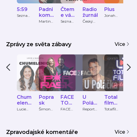
5:59
Padni
Čtem
Radio
Plus
Udá
komu
e vám
žurnál
sti
Seznam
Jonah
Zprávy
Fry
padni
Sezna
Martin
Seznam
Český
Česká
Bartkov
Zprávy
rozhlas
televi
m
ský,
Zpráv
Martin
y
Bryś,
Zprávy ze světa zábavy
Více
Oliver
Adámek
Chum
Popra
FACE
U
Total
Dob
elenic
sk
TO
Poláč
film
é
e
FACE
ka
Podc
ráno
Lucie
Šimon
FACE
Reportér
Totalfilm
Radio
Petráko
Holý,
TO
Magazín
.cz
Čas
ast
Mor
vá a
Hana
FACE
o!
Markéta
Trojánko
Lukáško
vá
Zpravodajské komentáře
Více
vá