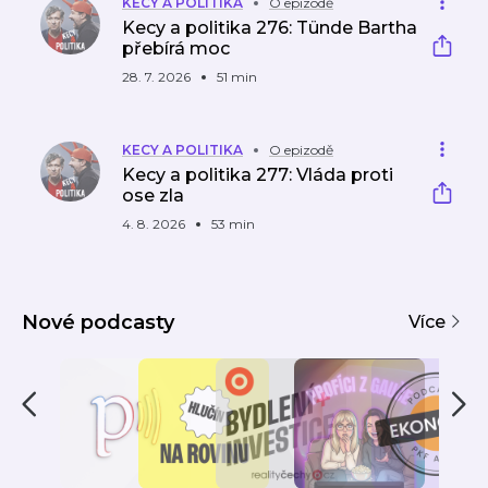
KECY A POLITIKA
O epizodě
Kecy a politika 276: Tünde Bartha
přebírá moc
28. 7. 2026
51 min
KECY A POLITIKA
O epizodě
Kecy a politika 277: Vláda proti
ose zla
4. 8. 2026
53 min
Nové podcasty
Více