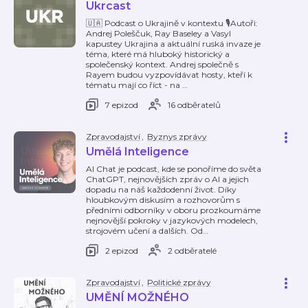
Ukrcast
🇺🇦 Podcast o Ukrajině v kontextu 🎙️Autoři:
Andrej Poleščuk, Ray Baseley a Vasyl
kapustey Ukrajina a aktuální ruská invaze je
téma, které má hluboký historický a
společenský kontext. Andrej společně s
Rayem budou vyzpovídávat hosty, kteří k
tématu mají co říct - na
…
7 epizod
16 odběratelů
Zpravodajství
,
Byznys zprávy
Umělá Inteligence
AI Chat je podcast, kde se ponoříme do světa
ChatGPT, nejnovějších zpráv o AI a jejich
dopadu na náš každodenní život. Díky
hloubkovým diskusím a rozhovorům s
předními odborníky v oboru prozkoumáme
nejnovější pokroky v jazykových modelech,
strojovém učení a dalších. Od
…
2 epizod
2 odběratelé
Zpravodajství
,
Politické zprávy
UMĚNÍ MOŽNÉHO