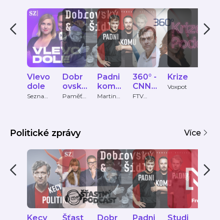
Vlevo
Dobr
Padni
360° -
Krize
Inte
dole
ovský
komu
CNN
iew
Voxpot
&
padni
Prima
ČT2
Seznam
Paměť
Martin
FTV
Český
Zprávy
národa
Bartkov
Prima
rozhl
Šídlo
NEW
ský,
S
Martin
Bryś,
Politické zprávy
Více
Oliver
Adámek
Kecy
Šťast
Dobr
Padni
Studi
Zlá