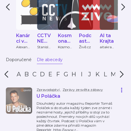
Kanár
CCTV
Kosm
Podc
AI ta
Kde
ci v
NEW
onaut
ast
Krajta
sko
síti
S
ix
Živě
í
Alexandr
Stanisla
Kosmon
Živě.cz
aitakrajt
Marti
a
v
autix
a_tv
Zema
zítř
Alvarov
Novotný
? AI
Doporučené
Dle abecedy
á, Josef
tec
Holý
olog
A
B
C
D
E
F
G
H
I
J
K
L
M
N
e
Zpravodajství
,
Zprávy ze světa zábavy
U Poláčka
Dlouholetý autor magazínu Reportér Tomáš
Poláček si do studia každý týden zve známé i
neznámé hosty, jejichž příběhy si stojí za to
poslechnout. Premiéry nových dílů vychází
každý čtvrtek. Podcast U Poláčka vám v
plné délce zdarma přináší magazín
Reportér. http://www.r
…