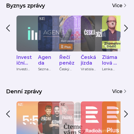
Byznys zprávy
Více
Invest
Agen
Řečí
Česká
Zláma
Fran
ičníw
da
peněz
jízda
lová +
eho
eb
Dědič
fina
Investič
Seznam
Český
Vratislav
Lenka
Lukáš
níWeb.c
Zprávy
rozhlas
Dostál,
Zlámalo
Frank
ní
z
Jan
vá,
pod
Palička
Jaroslav
ast
Dědič
Denní zprávy
Více