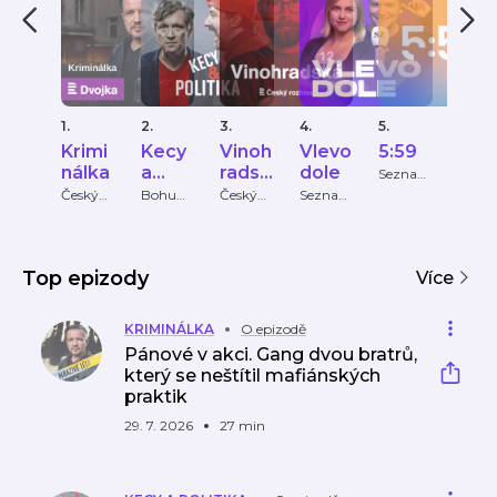
1.
2.
3.
4.
5.
6.
Krimi
Kecy
Vinoh
Vlevo
5:59
Ptá
nálka
a
radsk
dole
se já
Seznam
Zprávy
politik
á 12
Mar
Český
Bohumil
Český
Seznam
Sezn
rozhlas
Pečinka,
rozhlas
Zprávy
Zpráv
a
Bast
PETROS
ová
MICHO
PULOS
Top epizody
Více
KRIMINÁLKA
O epizodě
Pánové v akci. Gang dvou bratrů,
který se neštítil mafiánských
praktik
29. 7. 2026
27 min