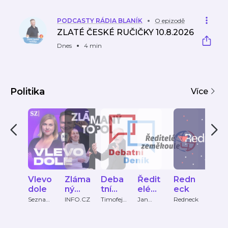
PODCASTY RÁDIA BLANÍK
O epizodě
ZLATÉ ČESKÉ RUČIČKY 10.8.2026
Dnes
4 min
Politika
Více
Vlevo
Zláma
Deba
Ředit
Redn
Kaf
dole
ný
tní
elé
eck
bez
Topol
deník
země
sta
Seznam
INFO.CZ
Timofej
Jan
Redneck
Marti
Zprávy
Kožucho
Macháč
Půta
koule
stí
v
ek