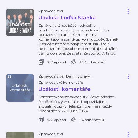
Zpravodajství
Události Luďka Staňka
Zprávy, jaké jste ještě neslyšeli, s
moderátorem, který by si na televizních
obrazovkách ani neškrtl. Známý
komentátor a stand-up komik Luděk Staněk
v seriózním zpravodajském studiu zcela
neseriózním způsobem komentuje aktuální
dění z domova. Ze světa. Ze sportu. A taky
…
210 epizod
342 odběratelů
Zpravodajství
,
Denní zprávy
,
Zpravodajské komentáře
Události, komentáře
Komentované zpravodajství České televize.
Aktéři klíčových událostí odpovídají na
aktuální otázky. Televizní premiéra každy
všední den v 22:00 na ČT24.
522 epizod
46 odběratelů
Zpravodajství