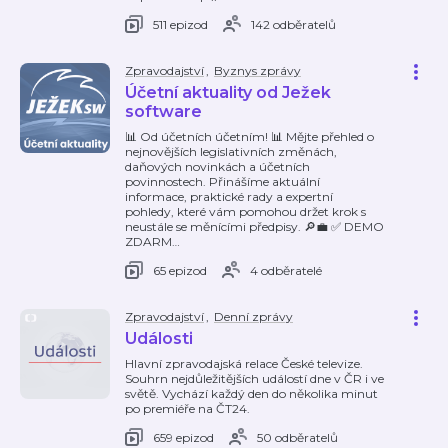
511 epizod
142 odběratelů
Zpravodajství
,
Byznys zprávy
Účetní aktuality od Ježek
software
📊 Od účetních účetním! 📊 Mějte přehled o
nejnovějších legislativních změnách,
daňových novinkách a účetních
povinnostech. Přinášíme aktuální
informace, praktické rady a expertní
pohledy, které vám pomohou držet krok s
neustále se měnícími předpisy. 🔎💼 ✅ DEMO
ZDARM
…
65 epizod
4 odběratelé
Zpravodajství
,
Denní zprávy
Události
Hlavní zpravodajská relace České televize.
Souhrn nejdůležitějších událostí dne v ČR i ve
světě. Vychází každý den do několika minut
po premiéře na ČT24.
659 epizod
50 odběratelů