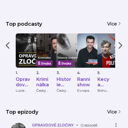
Top podcasty
Více
1.
2.
3.
4.
5.
6.
Oprav
Krimi
Histor
Ranní
Kecy
KRI
dové
nálka
ie
show
a
PŘÍ
zločin
české
politik
HY
Lucie
Český
Český
Evropa
Bohumil
Krimi
Bechynk
rozhlas
rozhlas
2
Pečinka,
Příbě
y
ho
a
ová
PETROS
zločin
MICHO
u
PULOS
Top epizody
Více
OPRAVDOVÉ ZLOČINY
O epizodě