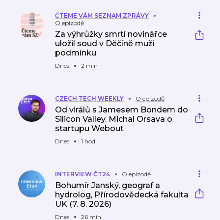
eři
ČTEME VÁM SEZNAM ZPRÁVY
O epizodě
Za výhrůžky smrtí novinářce
uložil soud v Děčíně muži
podmínku
Dnes
2 min
CZECH TECH WEEKLY
O epizodě
Od virálů s Jamesem Bondem do
Silicon Valley. Michal Orsava o
startupu Webout
Dnes
1 hod
INTERVIEW ČT24
O epizodě
Bohumír Janský, geograf a
hydrolog, Přírodovědecká fakulta
UK (7. 8. 2026)
Dnes
26 min