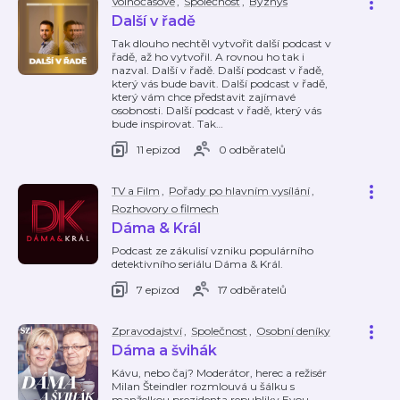
Volnočasové
,
Společnost
,
Byznys
Další v řadě
Tak dlouho nechtěl vytvořit další podcast v
řadě, až ho vytvořil. A rovnou ho tak i
nazval. Další v řadě. Další podcast v řadě,
který vás bude bavit. Další podcast v řadě,
který vám chce představit zajímavé
osobnosti. Další podcast v řadě, který vás
bude inspirovat. Tak
…
11 epizod
0 odběratelů
TV a Film
,
Pořady po hlavním vysílání
,
Rozhovory o filmech
Dáma & Král
Podcast ze zákulisí vzniku populárního
detektivního seriálu Dáma & Král.
7 epizod
17 odběratelů
Zpravodajství
,
Společnost
,
Osobní deníky
Dáma a švihák
Kávu, nebo čaj? Moderátor, herec a režisér
Milan Šteindler rozmlouvá u šálku s
manželkou prezidenta republiky Evou