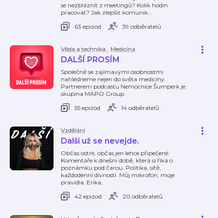
se nezbláznit z meetingů? Kolik hodin
pracovat? Jak zlepšit komunik
…
63 epizod
39 odběratelů
Věda a technika
,
Medicína
DALŠÍ PROSÍM
Společně se zajímavými osobnostmi
nahlédneme nejen do světa medicíny.
Partnerem podcastu Nemocnice Šumperk je
skupina MAPO Group.
55 epizod
14 odběratelů
Vzdělání
Další už se nevejde.
Občas ostré, občas jen lehce připečené.
Komentáře k dnešní době, která si říká o
poznámku pod čarou. Politika, sítě,
každodenní divnosti. Můj mikrofon, moje
pravidla. Erika.
42 epizod
20 odběratelů