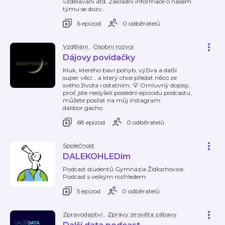
vzdělávání atd. Základní informace o našem
týmu se dozv
…
6 epizod
0 odběratelů
Vzdělání
,
Osobní rozvoj
Dájovy povídačky
Kluk, kterého baví pohyb, výživa a další
super věci... a který chce předat něco ze
svého života i ostatním. 💡 Omluvný dopisy,
proč jste neslyšeli poslední epizodu podcastu,
můžete posílat na můj instagram:
dalibor.gacho
68 epizod
0 odběratelů
Společnost
DALEKOHLEDím
Podcast studentů Gymnázia Židlochovice.
Podcast s velkým rozhledem.
5 epizod
0 odběratelů
Zpravodajství
,
Zprávy ze světa zábavy