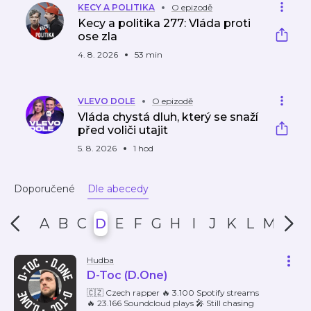
KECY A POLITIKA
O epizodě
Kecy a politika 277: Vláda proti
ose zla
4. 8. 2026
53 min
VLEVO DOLE
O epizodě
Vláda chystá dluh, který se snaží
před voliči utajit
5. 8. 2026
1 hod
Doporučené
Dle abecedy
A
B
C
D
E
F
G
H
I
J
K
L
M
N
Hudba
D-Toc (D.One)
🇨🇿 Czech rapper 🔥 3.100 Spotify streams
🔥 23.166 Soundcloud plays 🎤 Still chasing