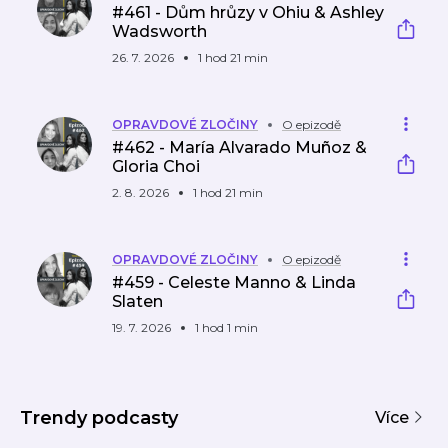
#461 - Dům hrůzy v Ohiu & Ashley
Wadsworth
26. 7. 2026
1 hod 21 min
OPRAVDOVÉ ZLOČINY
O epizodě
#462 - María Alvarado Muñoz &
Gloria Choi
2. 8. 2026
1 hod 21 min
OPRAVDOVÉ ZLOČINY
O epizodě
#459 - Celeste Manno & Linda
Slaten
19. 7. 2026
1 hod 1 min
Trendy podcasty
Více