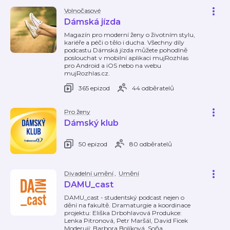
Volnočasové
Dámská jízda
Magazín pro moderní ženy o životním stylu,
kariéře a péči o tělo i ducha. Všechny díly
podcastu Dámská jízda můžete pohodlně
poslouchat v mobilní aplikaci mujRozhlas
pro Android a iOS nebo na webu
mujRozhlas.cz.
365 epizod
44 odběratelů
Pro ženy
Dámský klub
50 epizod
80 odběratelů
Divadelní umění
,
Umění
DAMU_cast
DAMU_cast - studentský podcast nejen o
dění na fakultě. Dramaturgie a koordinace
projektu: Eliška Drbohlavová Produkce:
Lenka Pitronová, Petr Maršál, David Ficek
Moderují: Barbora Bolíková, Soňa