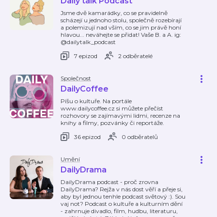
Daily talk Podcast
Jsme dvě kamarádky, co se pravidelně
scházejí u jednoho stolu, společně rozebírají
a polemizují nad vším, co se jim právě honí
hlavou... neváhejte se přidat! Vaše B. a A. ig:
@dailytalk_podcast
7 epizod
2 odběratelé
Společnost
DailyCoffee
Píšu o kultuře. Na portále
www.dailycoffee.cz si můžete přečíst
rozhovory se zajímavými lidmi, recenze na
knihy a filmy, pozvánky či reportáže.
36 epizod
0 odběratelů
Umění
DailyDrama
DailyDrama podcast - proč zrovna
DailyDrama? Rejža v nás dost věří a přeje si,
aby byl jednou tenhle podcast světový :). Sou
vaj not? Podcast o kultuře a kulturním dění
- zahrnuje divadlo, film, hudbu, literaturu,