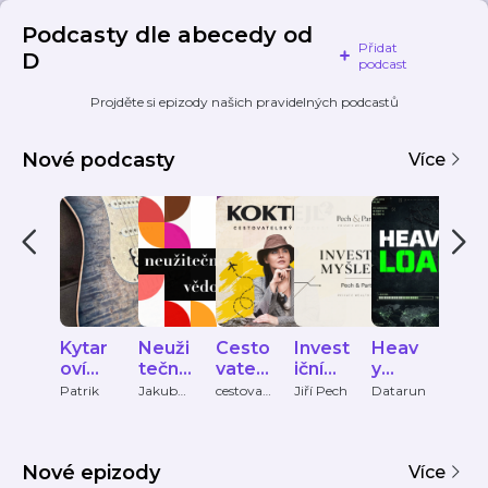
Podcasty dle abecedy od
Přidat
D
podcast
Projděte si epizody našich pravidelných podcastů
Nové podcasty
Více
Kytar
Neuži
Cesto
Invest
Heav
Wh
oví
tečné
vatels
iční
y
dan
veliká
vědo
ký
myšle
Load
e
Patrik
Jakub
cestovat
Jiří Pech
Datarun
Tanec
Tylčer
elsky-
Praha
ni
mosti
podc
nky
spe
podcast
ČRo
ast
Pech
s
Vltav
&
Nové epizody
Partn
Více