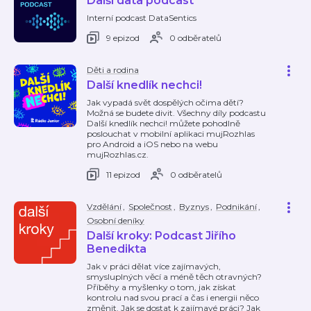
Další data podcast
Interní podcast DataSentics
9 epizod
0 odběratelů
Děti a rodina
Další knedlík nechci!
Jak vypadá svět dospělých očima dětí?
Možná se budete divit. Všechny díly podcastu
Další knedlík nechci! můžete pohodlně
poslouchat v mobilní aplikaci mujRozhlas
pro Android a iOS nebo na webu
mujRozhlas.cz.
11 epizod
0 odběratelů
Vzdělání
,
Společnost
,
Byznys
,
Podnikání
,
Osobní deníky
Další kroky: Podcast Jiřího
Benedikta
Jak v práci dělat více zajímavých,
smysluplných věcí a méně těch otravných?
Příběhy a myšlenky o tom, jak získat
kontrolu nad svou prací a čas i energii něco
změnit. Jak se dostat k zajímavé práci? Jak