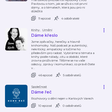
Pavlovou o tom, jak se sžívá s rolí první
dámy, a o tématech, která jsou pro ni
důležitá
11 epizod
4 odběratelé
Knihy
,
Umění
Dáme křeslo
Jsme zpěvačky, herečky a hlavně
knihomolky. Náš podcast je autentický,
nekritický, empatický a točíme ho
především pro radost. Vybíráme si témata a
knihy podle nálady, citu a období, které
zrovna prožíváme. Těšíme se na vaše
odezvy, zprávy i komunikaci, co právě čtete
v
…
46 epizod
5 odběratelů
Společnost
Dáme řeč
Rozhovory o dění nejen v Karlových Varech
10 epizod
0 odběratelů