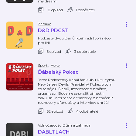
my dream
10 epizod
1 odběratel
Zábava
D&D PDCST
Podcasty dvou Danů, kteří rádi tvoří něco
pro lidi
6 epizod
3 odběratelé
Sport
,
Hokej
Ďábelský Pokec
Jsme Podcastový kanál fanklubu NHL týmu
New Jersey Devils. Pravidelný Pokec o tom
co se děje u Ďáblů, informace o hráčích,
organizaci. Budeme se snažit přinést i
zákulisní informace a "historky z natáčení",
rozhovory s fanoušky a interview s hráči.
62 epizod
4 odběratelé
Volnočasové
,
Dům a zahrada
DABLTLACH