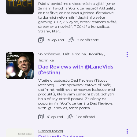
Rádi si povídáme o videohrách a zjistili jsme,
že nám Twitch a YouTube nestačí! Aktuality,
co nás štve, co nás baví a jednoduše takové
to domácí neformální tlachání o světe
gamingu. Bejk & Zypo, bros v reálném světě,
streamer a novinář, PCčkář a konzolista.
Strany, kter
…
86 epizod
2 odběratelé
Volnočasové
,
Děti a rodina
,
Koníčky
,
Technika
Dad Reviews with @LaneVids
(Čeština)
Vítejte u podcastu Dad Reviews (Tátovy
Recenze) — kde opravdoví tátové přinášejí
upřímné, nefiltrované recenze každodenních
produktů, které vám usnadní život, zchytří
ho a někdy prostě pobaví. Založený na
populárním YouTube kanálu Dad Reviews
with @LaneVids, tento podca
…
41 epizod
1 odběratel
Osobní rozvoj