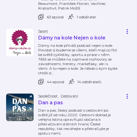
Beaumont, František Florián, Vavřinec
Kratochvíl, Patrik Možíš
63 epizod
1 odběratel
Sport
Dámy na kole Nejen o kole
Dámy na kole přináší podcast nejen o kole.
Povídat si budeme se všemi, kteří mají co říct
ke světě cyklistiky, sportu a práce v něm.
Těšit se můžete na zajímavé rozhovory se
závodnicemi, trenéry, markéťaky, ale i s
Vámi. A to nejen o kole. Je někdo s kým byste
chtěli sl
…
44 epizod
14 odběratelů
Společnost
,
Cestování
Dan a pas
Dan a pas, český podcast o cestování po
světě již od roku 2020. Cestovní doklad je
veřejná listina opravňující občana k
překračování státních hranic České
republiky, tak neváhejte a překračujte je
spolu s námi.