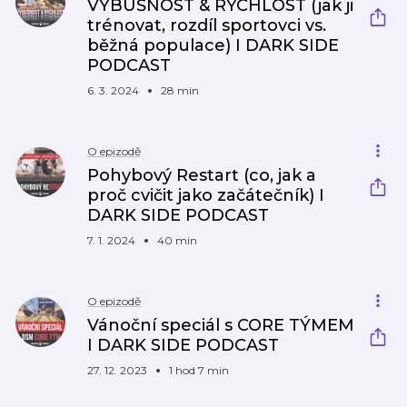
VÝBUŠNOST & RYCHLOST (jak ji
trénovat, rozdíl sportovci vs.
běžná populace) I DARK SIDE
PODCAST
6. 3. 2024
28 min
O epizodě
Pohybový Restart (co, jak a
proč cvičit jako začátečník) I
DARK SIDE PODCAST
7. 1. 2024
40 min
O epizodě
Vánoční speciál s CORE TÝMEM
I DARK SIDE PODCAST
27. 12. 2023
1 hod 7 min