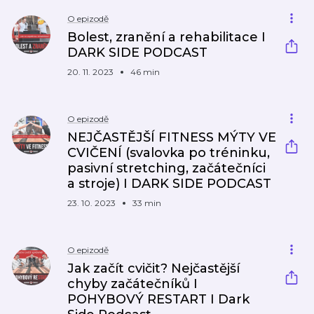
O epizodě
Bolest, zranění a rehabilitace I
DARK SIDE PODCAST
20. 11. 2023
46 min
O epizodě
NEJČASTĚJŠÍ FITNESS MÝTY VE
CVIČENÍ (svalovka po tréninku,
pasivní stretching, začátečníci
a stroje) I DARK SIDE PODCAST
23. 10. 2023
33 min
O epizodě
Jak začít cvičit? Nejčastější
chyby začátečníků I
POHYBOVÝ RESTART I Dark