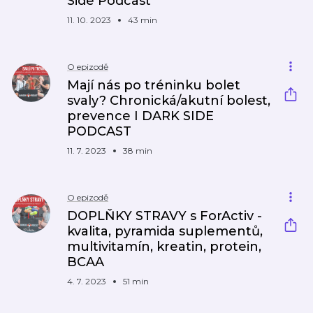
Side Podcast
11. 10. 2023
43 min
O epizodě
Mají nás po tréninku bolet
svaly? Chronická/akutní bolest,
prevence I DARK SIDE
PODCAST
11. 7. 2023
38 min
O epizodě
DOPLŇKY STRAVY s ForActiv -
kvalita, pyramida suplementů,
multivitamín, kreatin, protein,
BCAA
4. 7. 2023
51 min