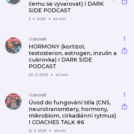
čemu se vyvarovat) I DARK
SIDE PODCAST
3. 4. 2023
44 min
O epizodě
HORMONY (kortizol,
testosteron, estrogen, inzulin a
cukrovka) I DARK SIDE
PODCAST
20. 3. 2023
42 min
O epizodě
Úvod do fungování těla (CNS,
neurotransmitery, hormony,
mikrobiom, cirkadiánní rytmus)
I COACHES TALK #6
12. 3. 2023
45 min