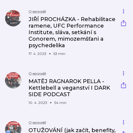
O epizodě
JIŘÍ PROCHÁZKA - Rehabilitace
ramene, UFC Performance
Institute, sláva, setkání s
Conorem, mimozemšťani a
psychedelika
17. 4. 2023
53 min
O epizodě
MATĚJ RAGNAROK PELLA -
Kettlebell a veganství I DARK
SIDE PODCAST
10. 4. 2023
54 min
O epizodě
OTUŽOVÁNÍ (jak začít, benefity,