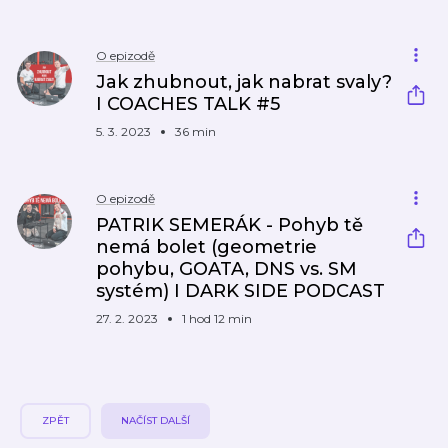
O epizodě
Jak zhubnout, jak nabrat svaly?
I COACHES TALK #5
5. 3. 2023
36 min
O epizodě
PATRIK SEMERÁK - Pohyb tě
nemá bolet (geometrie
pohybu, GOATA, DNS vs. SM
systém) I DARK SIDE PODCAST
27. 2. 2023
1 hod 12 min
ZPĚT
NAČÍST DALŠÍ