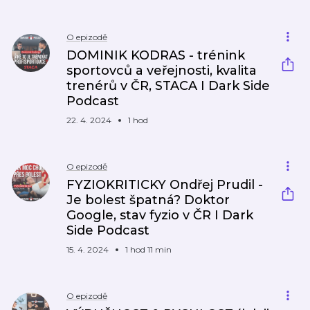
O epizodě
DOMINIK KODRAS - trénink
sportovců a veřejnosti, kvalita
trenérů v ČR, STACA I Dark Side
Podcast
22. 4. 2024
1 hod
O epizodě
FYZIOKRITICKY Ondřej Prudil -
Je bolest špatná? Doktor
Google, stav fyzio v ČR I Dark
Side Podcast
15. 4. 2024
1 hod 11 min
O epizodě