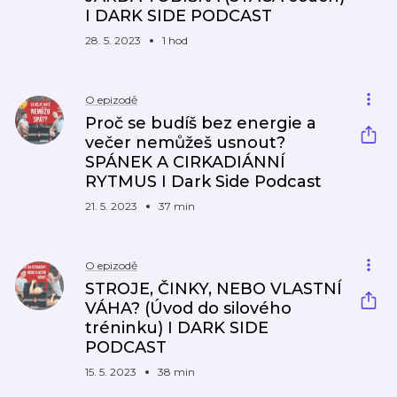
I DARK SIDE PODCAST
28. 5. 2023
1 hod
O epizodě
Proč se budíš bez energie a
večer nemůžeš usnout?
SPÁNEK A CIRKADIÁNNÍ
RYTMUS I Dark Side Podcast
21. 5. 2023
37 min
O epizodě
STROJE, ČINKY, NEBO VLASTNÍ
VÁHA? (Úvod do silového
tréninku) I DARK SIDE
PODCAST
15. 5. 2023
38 min