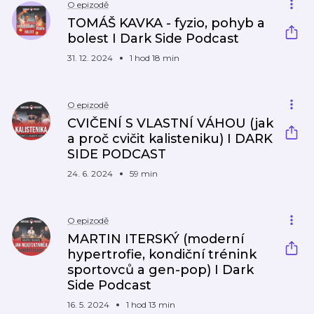
O epizodě
TOMÁŠ KAVKA - fyzio, pohyb a
bolest I Dark Side Podcast
31. 12. 2024
1 hod 18 min
O epizodě
CVIČENÍ S VLASTNÍ VÁHOU (jak
a proč cvičit kalisteniku) I DARK
SIDE PODCAST
24. 6. 2024
59 min
O epizodě
MARTIN ITERSKÝ (moderní
hypertrofie, kondiční trénink
sportovců a gen-pop) I Dark
Side Podcast
16. 5. 2024
1 hod 13 min