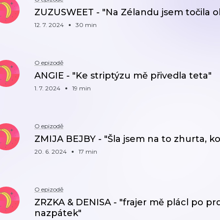
ZUZUSWEET - "Na Zélandu jsem točila o
12. 7. 2024
30 min
O epizodě
ANGIE - "Ke striptýzu mě přivedla teta"
1. 7. 2024
19 min
O epizodě
ZMIJA BEJBY - "Šla jsem na to zhurta, k
20. 6. 2024
17 min
O epizodě
ZRZKA & DENISA - "frajer mě plácl po prd
nazpátek"