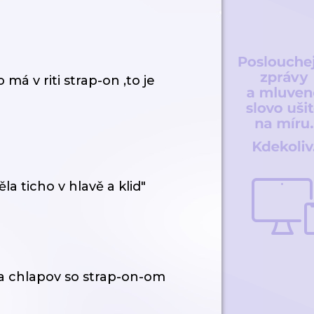
 v riti strap-on ,to je
 ticho v hlavě a klid"
la chlapov so strap-on-om