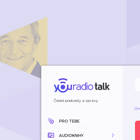
České podcasty a zprávy
Úv
PRO TEBE
AUDIOKNIHY