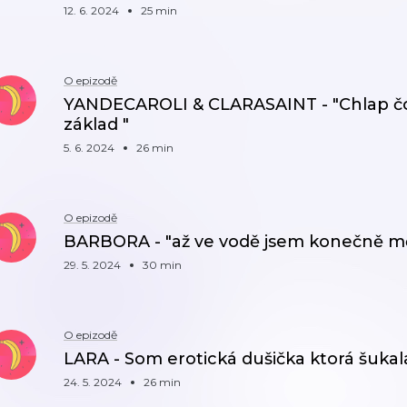
12. 6. 2024
25 min
O epizodě
YANDECAROLI & CLARASAINT - "Chlap čo má
základ "
5. 6. 2024
26 min
O epizodě
BARBORA - "až ve vodě jsem konečně měla
29. 5. 2024
30 min
O epizodě
LARA - Som erotická dušička ktorá šuka
24. 5. 2024
26 min