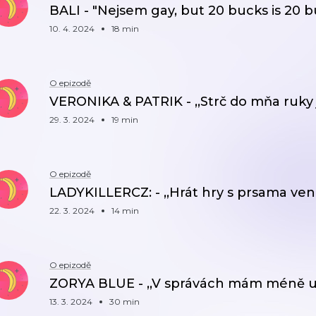
BALI - "Nejsem gay, but 20 bucks is 20 b
10. 4. 2024
18 min
O epizodě
VERONIKA & PATRIK - ,,Strč do mňa ruky
29. 3. 2024
19 min
O epizodě
LADYKILLERCZ: - ,,Hrát hry s prsama ven
22. 3. 2024
14 min
O epizodě
ZORYA BLUE - ,,V správách mám méně uchyl
13. 3. 2024
30 min