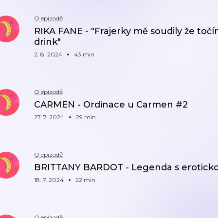
O epizodě
RIKA FANE - "Frajerky mě soudily že točím
drink"
2. 8. 2024
43 min
O epizodě
CARMEN - Ordinace u Carmen #2
27. 7. 2024
29 min
O epizodě
BRITTANY BARDOT - Legenda s erotickou
18. 7. 2024
22 min
O epizodě