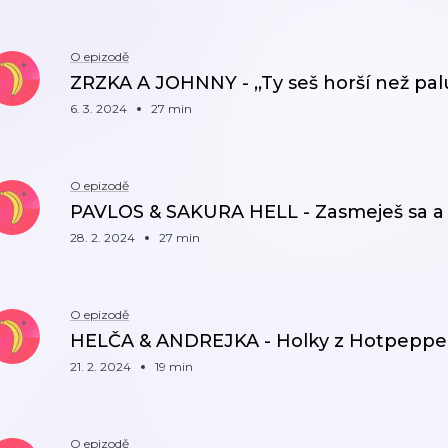
O epizodě
ZRZKA A JOHNNY - ,,Ty seš horší než palub
6. 3. 2024
27 min
O epizodě
PAVLOS & SAKURA HELL - Zasmeješ sa a a
28. 2. 2024
27 min
O epizodě
HELČA & ANDREJKA - Holky z Hotpeppe
21. 2. 2024
19 min
O epizodě