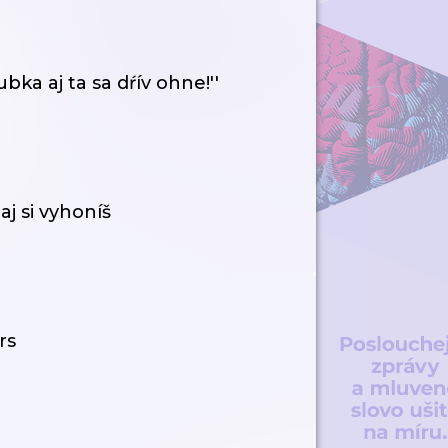
ka aj ta sa dŕív ohne!''
j si vyhoníš
rs