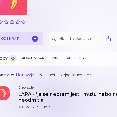
ODEBÍRAT
KOMENTÁŘE
INFO
PODOBNÉ
ZODY
65
dit dle:
Nejnovější
Nejstarší
Nejposlouchanější
O epizodě
LARA - "já se neptám jestli můžu nebo n
neodmítla"
15. 8. 2024
19 min