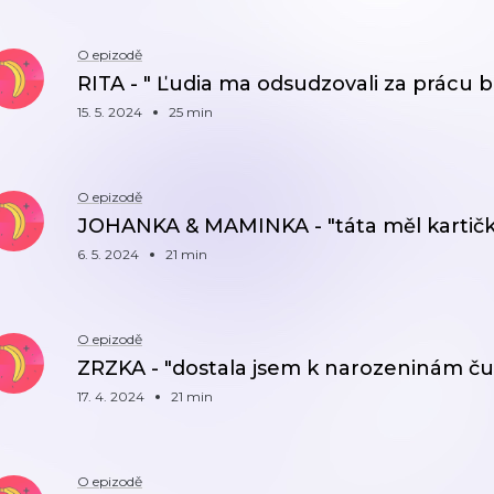
O epizodě
RITA - " Ľudia ma odsudzovali za prácu 
15. 5. 2024
25 min
O epizodě
JOHANKA & MAMINKA - "táta měl kartičk
6. 5. 2024
21 min
O epizodě
ZRZKA - "dostala jsem k narozeninám čur
17. 4. 2024
21 min
O epizodě