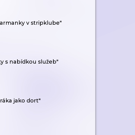
barmanky v stripklube"
y s nabídkou služeb"
áka jako dort"