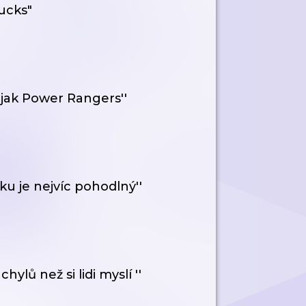
ucks"
 jak Power Rangers''
ku je nejvíc pohodlný''
ů než si lidi myslí ''