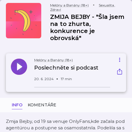
Melóny a Banány (18+)
Sexualita
,
Zdraví
ZMIJA BEJBY - "Šla jsem
na to zhurta,
konkurence je
obrovská"
Melóny a Banány (18+)
Poslechněte si podcast
20. 6. 2024
17 min
INFO
KOMENTÁŘE
Zmija Bejby, od 19 sa venuje OnlyFans,kde začala pod
agentúrou a postupne sa osamostatnila. Podelila sa s