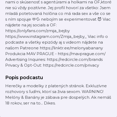
nami o skúsenosť s agentúrami a holkami na OF,ktoré
nie sú vždy pozitívne. Jej profil hovorí za všetko: Jsem
mladá potetovaná holčina co má rada sex a vše co se
s ním spojuje 🫶💦 nebojím se experimentovat 😈 Viac
nájdete na jej socials a OF:
https://onlyfans.com/zmija_bejby
https://www.instagram.com/Zmija_bejby_ Viac info o
podcaste a všetky epizódy aj s videom nájdete na
našom Patreone https://linktr.ee/melonyabanany
Produkcia MAV PRAGUE - https://mavprague.com/
Advertising Inquiries: https://redcircle.com/brands
Privacy & Opt-Out: https://redcircle.com/privacy
Popis podcastu
Herečky a modelky z platených stránok. Exkluzívne
rozhovory s ľuďmi, ktorí sa živia sexom. WARNING!
Melóny & Banány je zábava pre dospelých. Ak nemáš
18 rokov, ser na to... Dikes.