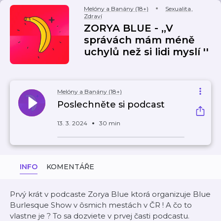
Melóny a Banány (18+)
Sexualita
,
Zdraví
ZORYA BLUE - ,,V
správách mám méně
uchylů než si lidi myslí ''
Melóny a Banány (18+)
Poslechněte si podcast
13. 3. 2024
30 min
INFO
KOMENTÁŘE
Prvý krát v podcaste Zorya Blue ktorá organizuje Blue
Burlesque Show v ôsmich mestách v ČR ! A čo to
vlastne je ? To sa dozviete v prvej časti podcastu.