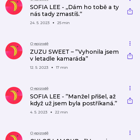
SOFIA LEE - „Dám ho tobě a ty
nás tady zmastíš.“
24. 5. 2023
25 min
O epizodě
ZUZU SWEET – ”Vyhonila jsem
v letadle kamaráda”
12. 5. 2023
17 min
O epizodě
SOFIA LEE - ”Manžel přišel, až
když už jsem byla postříkaná.”
4. 5. 2023
22 min
O epizodě