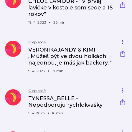
CHLOE LAMOUR - ”V prvej
lavičke v kostole som sedela 15
rokov”
19. 4. 2023
26 min
O epizodě
VERONIKAJANDY & KIMI
„Múžeš být ve dvou holkách
najednou, je máš jak bačkory. “
9. 4. 2023
17 min
O epizodě
TYNESSA_BELLE -
Nepodporuju rychlokvašky
5. 4. 2023
16 min