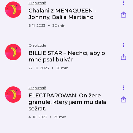
O epizodě
Chalani z MEN4QUEEN -
Johnny, Bali a Martiano
6. 11. 2023
30 min
O epizodě
BILLIE STAR – Nechci, aby o
mně psal bulvár
22. 10. 2023
36 min
O epizodě
ELECTRAROWAN: On žere
granule, který jsem mu dala
sežrat.
4. 10. 2023
35 min