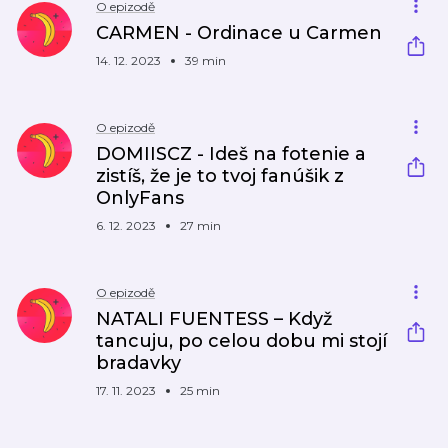
O epizodě
CARMEN - Ordinace u Carmen
14. 12. 2023
39 min
O epizodě
DOMIISCZ - Ideš na fotenie a
zistíš, že je to tvoj fanúšik z
OnlyFans
6. 12. 2023
27 min
O epizodě
NATALI FUENTESS – Když
tancuju, po celou dobu mi stojí
bradavky
17. 11. 2023
25 min