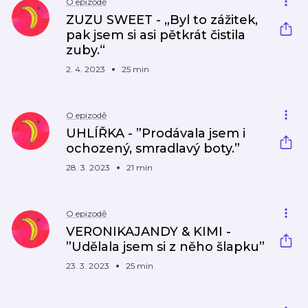
O epizodě
ZUZU SWEET - „Byl to zážitek,
pak jsem si asi pětkrát čistila
zuby.“
2. 4. 2023
25 min
O epizodě
UHLÍŘKA - ”Prodávala jsem i
ochozený, smradlavý boty.”
28. 3. 2023
21 min
O epizodě
VERONIKAJANDY & KIMI -
”Udělala jsem si z něho šlapku”
23. 3. 2023
25 min