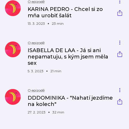
O epizodě
KARINA PEDRO - Chcel si zo
mňa urobiť šalát
13. 3. 2023
23 min
O epizodě
ISABELLA DE LAA - Já si ani
nepamatuju, s kým jsem měla
sex
5. 3. 2023
21 min
O epizodě
DDDOMINIKA - "Nahatí jezdíme
na kolech"
27. 2. 2023
32 min