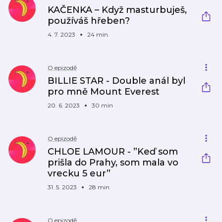
KAČENKA – Když masturbuješ,
používáš hřeben?
4. 7. 2023
24 min
O epizodě
BILLIE STAR - Double anál byl
pro mně Mount Everest
20. 6. 2023
30 min
O epizodě
CHLOE LAMOUR - ”Keď som
prišla do Prahy, som mala vo
vrecku 5 eur”
31. 5. 2023
28 min
O epizodě