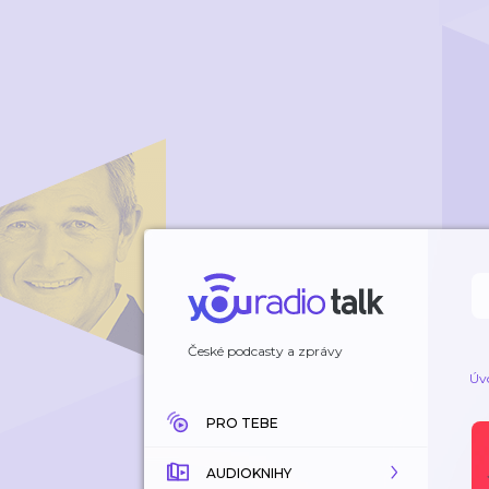
České podcasty a zprávy
Úv
PRO TEBE
AUDIOKNIHY