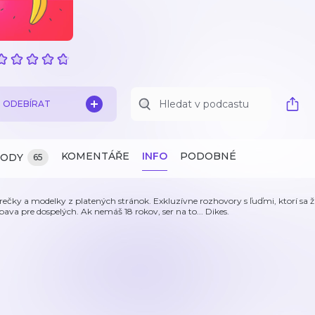
ODEBÍRAT
KOMENTÁŘE
INFO
PODOBNÉ
ZODY
65
rečky a modelky z platených stránok. Exkluzívne rozhovory s ľuďmi, ktorí sa
bava pre dospelých. Ak nemáš 18 rokov, ser na to... Dikes.