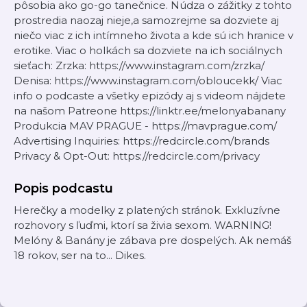
pôsobia ako go-go tanečnice. Núdza o zážitky z tohto
prostredia naozaj nieje,a samozrejme sa dozviete aj
niečo viac z ich intímneho života a kde sú ich hranice v
erotike. Viac o holkách sa dozviete na ich sociálnych
sieťach: Zrzka: https://www.instagram.com/zrzka/
Denisa: https://www.instagram.com/obloucekk/ Viac
info o podcaste a všetky epizódy aj s videom nájdete
na našom Patreone https://linktr.ee/melonyabanany
Produkcia MAV PRAGUE - https://mavprague.com/
Advertising Inquiries: https://redcircle.com/brands
Privacy & Opt-Out: https://redcircle.com/privacy
Popis podcastu
Herečky a modelky z platených stránok. Exkluzívne
rozhovory s ľuďmi, ktorí sa živia sexom. WARNING!
Melóny & Banány je zábava pre dospelých. Ak nemáš
18 rokov, ser na to... Dikes.