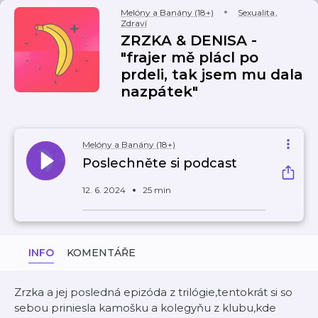
Melóny a Banány (18+)
Sexualita
,
Zdraví
ZRZKA & DENISA -
"frajer mě plácl po
prdeli, tak jsem mu dala
nazpátek"
Melóny a Banány (18+)
Poslechněte si podcast
12. 6. 2024
25 min
INFO
KOMENTÁŘE
Zrzka a jej posledná epizóda z trilógie,tentokrát si so
sebou priniesla kamošku a kolegyňu z klubu,kde