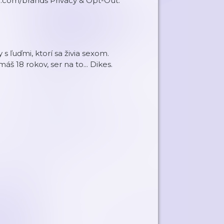
le.com/brands Privacy & Opt-Out:
 ľuďmi, ktorí sa živia sexom.
18 rokov, ser na to... Dikes.