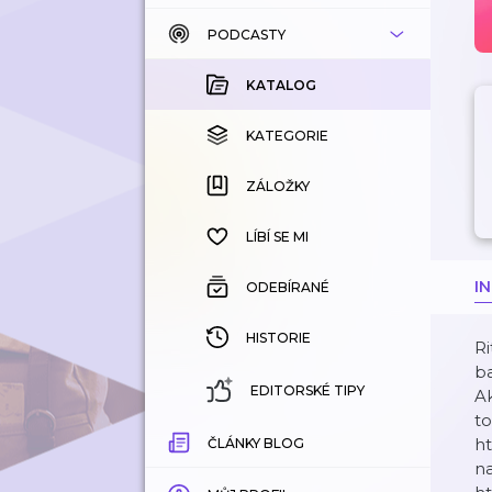
PODCASTY
KATALOG
KOUPENÉ
KATALOG
KATEGORIE
KATEGORIE
ZÁLOŽKY
ZÁLOŽKY
HISTORIE
LÍBÍ SE MI
I
ODEBÍRANÉ
HISTORIE
Ri
ba
EDITORSKÉ TIPY
Ak
to
ht
ČLÁNKY BLOG
n