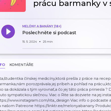
prácu barmanky v s
MELÓNY A BANÁNY (18+)
Poslechněte si podcast
15. 5. 2024
25 min
NFO
KOMENTÁŘE
ta,študentka čínskej medicíny,ktorá prešla z práce na rece
rmanka,nám porozprávala jej príbeh a pohľad na prácu,ktor
o sa dokázala s tým vyrovnať,a čo jej táto práca priniesla ? 
uto sympatickou slečnou. Viac o Rite sa dozviete na jej ins
tps://www.instagram.com/rita_desiign Viac info o podcaste 
a našom Patreone https://linktr.ee/melonyabanany Produ