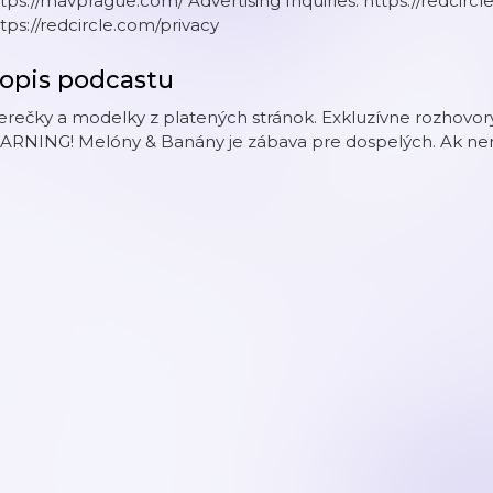
tps://mavprague.com/ Advertising Inquiries: https://redcirc
tps://redcircle.com/privacy
opis podcastu
rečky a modelky z platených stránok. Exkluzívne rozhovory s
RNING! Melóny & Banány je zábava pre dospelých. Ak nemáš 