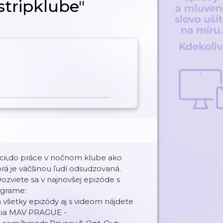
tripklube"
pcii,do práce v nočnom klube ako
á je väčšinou ľudí odsudzovaná.
Dozviete sa v najnovšej epizóde s
tagrame:
a všetky epizódy aj s videom nájdete
kcia MAV PRAGUE -