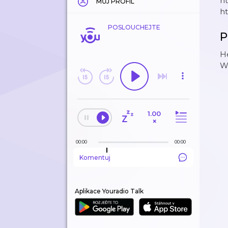
ht
MŮJ PROFIL
ht
POSLOUCHEJTE
P
He
WA
1.00
×
00:00
00:00
Komentuj
Aplikace Youradio Talk