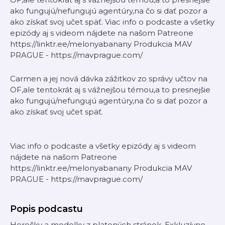
ako fungujú/nefungujú agentúry,na čo si dať pozor a
ako získať svoj učet späť. Viac info o podcaste a všetky
epizódy aj s videom nájdete na našom Patreone
https://linktr.ee/melonyabanany Produkcia MAV
PRAGUE - https://mavprague.com/
Carmen a jej nová dávka zážitkov zo správy učtov na
OF,ale tentokrát aj s vážnejšou témou,a to presnejšie
ako fungujú/nefungujú agentúry,na čo si dať pozor a
ako získať svoj učet späť.
Viac info o podcaste a všetky epizódy aj s videom
nájdete na našom Patreone
https://linktr.ee/melonyabanany Produkcia MAV
PRAGUE - https://mavprague.com/
Popis podcastu
Herečky a modelky z platených stránok. Exkluzívne