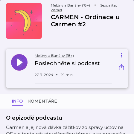
Melóny a Banány (18+)
Sexualita
,
Zdraví
CARMEN - Ordinace u
Carmen #2
Melóny a Banány (18+)
Poslechněte si podcast
27. 7. 2024
29 min
INFO
KOMENTÁŘE
O epizodě podcastu
Carmen a jej nová dávka zážitkov zo správy učtov na
OF,ale tentokrát aj s vážnejšou témou,a to presnejšie