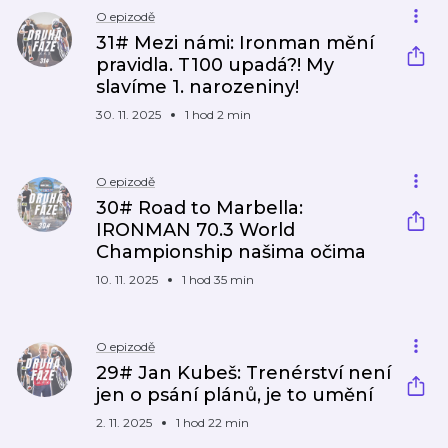
O epizodě
31# Mezi námi: Ironman mění
pravidla. T100 upadá?! My
slavíme 1. narozeniny!
30. 11. 2025
1 hod 2 min
O epizodě
30# Road to Marbella:
IRONMAN 70.3 World
Championship našima očima
10. 11. 2025
1 hod 35 min
O epizodě
29# Jan Kubeš: Trenérství není
jen o psání plánů, je to umění
2. 11. 2025
1 hod 22 min