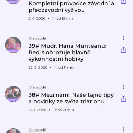
Kompletní průvodce závodní a
předzávodní výživou
5. 4. 2026
1 hod 13 min
O epizodě
39# Mudr. Hana Munteanu:
Red-s ohrožuje hlavně
výkonnostní hobíky
22. 3. 2026
1 hod 11 min
O epizodě
38# Mezi námi: Naše tajné tipy
a novinky ze světa triatlonu
15. 3. 2026
1 hod 21 min
O epizodě