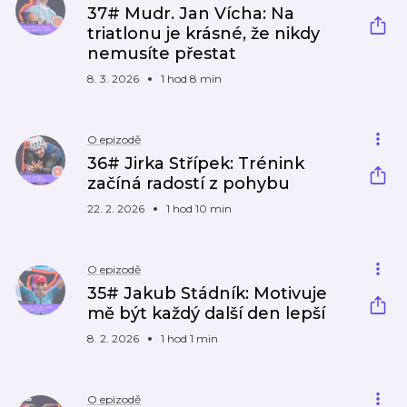
37# Mudr. Jan Vícha: Na
triatlonu je krásné, že nikdy
nemusíte přestat
8. 3. 2026
1 hod 8 min
O epizodě
36# Jirka Střípek: Trénink
začíná radostí z pohybu
22. 2. 2026
1 hod 10 min
O epizodě
35# Jakub Stádník: Motivuje
mě být každý další den lepší
8. 2. 2026
1 hod 1 min
O epizodě