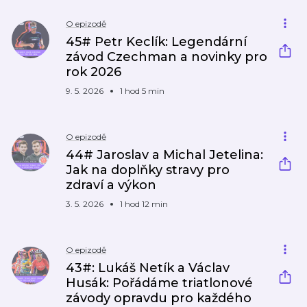
O epizodě
45# Petr Keclík: Legendární
závod Czechman a novinky pro
rok 2026
9. 5. 2026
1 hod 5 min
O epizodě
44# Jaroslav a Michal Jetelina:
Jak na doplňky stravy pro
zdraví a výkon
3. 5. 2026
1 hod 12 min
O epizodě
43#: Lukáš Netík a Václav
Husák: Pořádáme triatlonové
závody opravdu pro každého