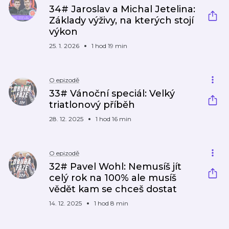
34# Jaroslav a Michal Jetelina:
Základy výživy, na kterých stojí
výkon
25. 1. 2026
1 hod 19 min
O epizodě
33# Vánoční speciál: Velký
triatlonový příběh
28. 12. 2025
1 hod 16 min
O epizodě
32# Pavel Wohl: Nemusíš jít
celý rok na 100% ale musíš
vědět kam se chceš dostat
14. 12. 2025
1 hod 8 min