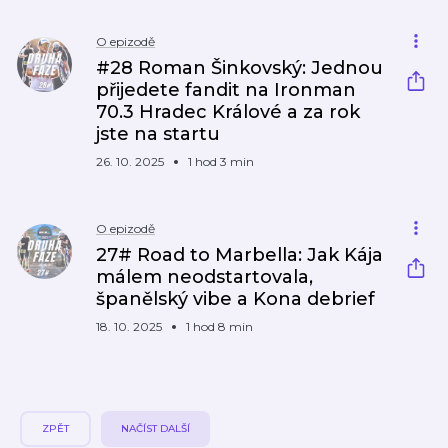
O epizodě
#28 Roman Šinkovský: Jednou
přijedete fandit na Ironman
70.3 Hradec Králové a za rok
jste na startu
26. 10. 2025
1 hod 3 min
O epizodě
27# Road to Marbella: Jak Kája
málem neodstartovala,
španělský vibe a Kona debrief
18. 10. 2025
1 hod 8 min
ZPĚT
NAČÍST DALŠÍ