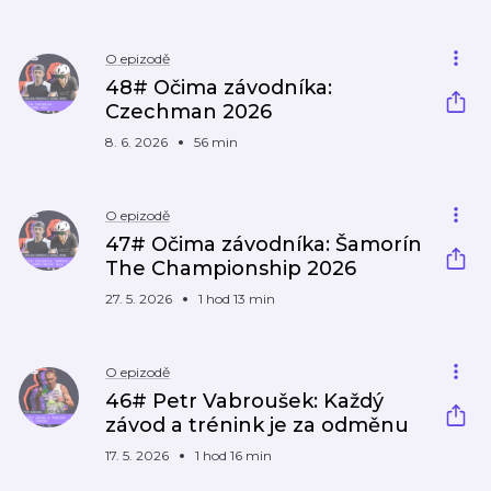
O epizodě
48# Očima závodníka:
Czechman 2026
8. 6. 2026
56 min
O epizodě
47# Očima závodníka: Šamorín
The Championship 2026
27. 5. 2026
1 hod 13 min
O epizodě
46# Petr Vabroušek: Každý
závod a trénink je za odměnu
17. 5. 2026
1 hod 16 min