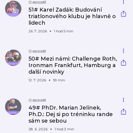
O epizodě
51# Karel Zadák: Budování
triatlonového klubu je hlavně o
lidech
26. 7. 2026
1 hod 5 min
O epizodě
50# Mezi námi: Challenge Roth,
Ironman Frankfurt, Hamburg a
další novinky
12. 7. 2026
59 min
O epizodě
49# PhDr. Marian Jelínek,
Ph.D.: Dej si po tréninku rande
sám se sebou
28. 6. 2026
1 hod 3 min