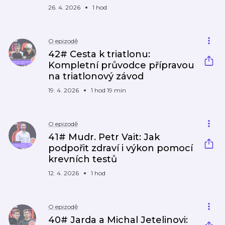
26. 4. 2026
1 hod
O epizodě
42# Cesta k triatlonu:
Kompletní průvodce přípravou
na triatlonový závod
19. 4. 2026
1 hod 19 min
O epizodě
41# Mudr. Petr Vait: Jak
podpořit zdraví i výkon pomocí
krevních testů
12. 4. 2026
1 hod
O epizodě
40# Jarda a Michal Jetelinovi: